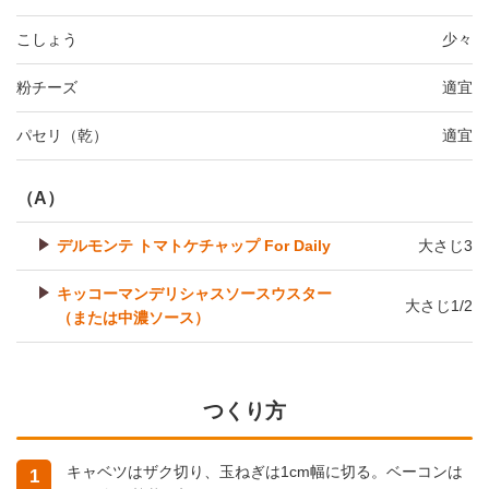
こしょう
少々
粉チーズ
適宜
パセリ（乾）
適宜
（A）
デルモンテ トマトケチャップ For Daily
大さじ3
キッコーマンデリシャスソースウスター
大さじ1/2
（または中濃ソース）
つくり方
キャベツはザク切り、玉ねぎは1cm幅に切る。ベーコンは
1