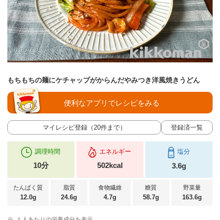
もちもちの麺にケチャップがからんだやみつき洋風焼きうどん
便利なアプリでレシピをみる
マイレシピ登録（20件まで）
登録済一覧
調理時間
エネルギー
塩分
10分
502kcal
3.6g
たんぱく質
脂質
食物繊維
糖質
野菜量
12.0g
24.6g
4.7g
58.7g
163.6g
※
１人あたりの栄養成分を表示。