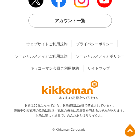
アカウント一覧
ウェブサイトご利用規約
プライバシーポリシー
ソーシャルメディアご利用規約
ソーシャルメディアポリシー
キッコーマン会員ご利用規約
サイトマップ
飲酒は20歳になってから。飲酒運転は法律で禁止されています。
妊娠中や授乳期の飲酒は胎児・乳児の発育に
悪影響を与えるおそれがあります。
お酒は楽しく適量で。のんだあとはリサイクル。
上部へ
© Kikkoman Corporation