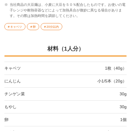
※
当社商品の大豆麺は、小麦に大豆を５０％配合したものです。お使いの電
子レンジや耐熱容器などによって加熱具合が微妙に異なる場合がありま
す。その際は加熱時間を調節してください。
キャベツ
卵
20分以内
材料（1人分）
キャベツ
1枚（40g）
にんじん
小1/5本（20g）
チンゲン菜
30g
もやし
30g
卵
1個