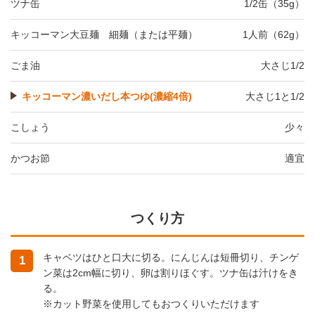
ツナ缶
1/2缶（35g）
キッコーマン大豆麺 細麺（または平麺）
1人前（62g）
ごま油
大さじ1/2
キッコーマン濃いだし本つゆ(濃縮4倍)
大さじ1と1/2
こしょう
少々
かつお節
適宜
つくり方
キャベツはひと口大に切る。にんじんは短冊切り、チンゲ
1
ン菜は2cm幅に切り、卵は割りほぐす。ツナ缶は汁けをき
る。
※カット野菜を使用してもおつくりいただけます