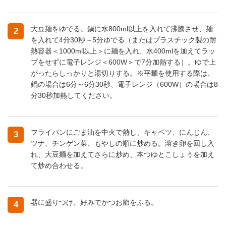
大豆麺をゆでる。鍋に水800ml以上を入れて沸騰させ、麺
2
を入れて4分30秒～5分ゆでる（またはプラスチック製の耐
熱容器＜1000ml以上＞に麺を入れ、水400mlを加えてラッ
プをせずに電子レンジ＜600W＞で7分加熱する）。ゆで上
がったらしっかりと湯切りする。※平麺を使用する際は、
鍋の場合は6分～6分30秒、電子レンジ（600W）の場合は8
分30秒加熱してください。
フライパンにごま油を中火で熱し、キャベツ、にんじん、
3
ツナ、チンゲン菜、もやしの順に炒める。溶き卵を回し入
れ、大豆麺を加えてさらに炒め、本つゆとこしょうを加え
て炒め合わせる。
器に盛りつけ、好みでかつお節をふる。
4