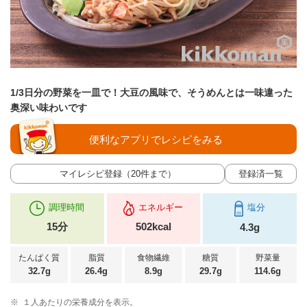
1/3日分の野菜を一皿で！大豆の風味で、そうめんとは一味違った
奥深い味わいです
便利なアプリでレシピをみる
マイレシピ登録（20件まで）
登録済一覧
調理時間
エネルギー
塩分
15分
502kcal
4.3g
たんぱく質
脂質
食物繊維
糖質
野菜量
32.7g
26.4g
8.9g
29.7g
114.6g
※
１人あたりの栄養成分を表示。