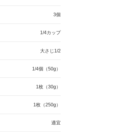
3個
1/4カップ
大さじ1/2
1/4個（50g）
1枚（30g）
1枚（250g）
適宜