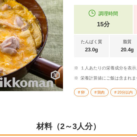
調理時間
15分
たんぱく質
脂質
23.0g
20.4g
※
１人あたりの栄養成分を表示
※
栄養計算値にご飯は含まれま
卵
鶏肉
20分以内
材料（2～3人分）