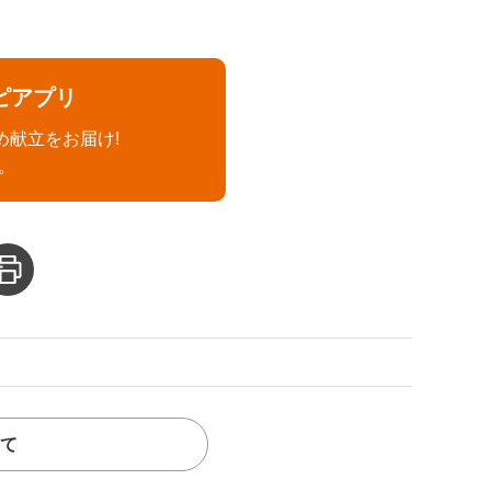
ピアプリ
め献立をお届け!
。
て