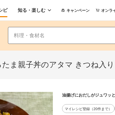
シピ
知る・楽しむ
キャンペーン
オンラ
たま親子丼のアタマ きつね入
油揚げにおだしがジュワッ
マイレシピ登録（20件まで）