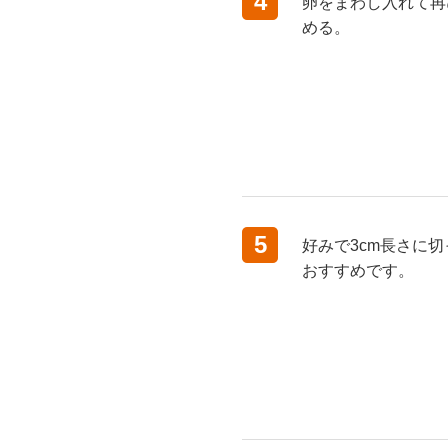
4
卵をまわし入れて再
める。
5
好みで3cm長さに
おすすめです。