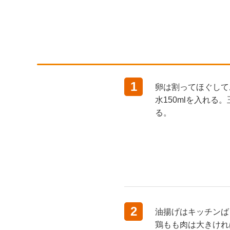
1
卵は割ってほぐして
水150mlを入れ
る。
2
油揚げはキッチンば
鶏もも肉は大きけれ