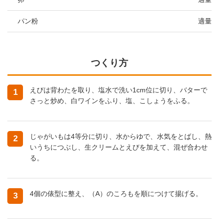
パン粉
適量
つくり方
えびは背わたを取り、塩水で洗い1cm位に切り、バターで
1
さっと炒め、白ワインをふり、塩、こしょうをふる。
じゃがいもは4等分に切り、水からゆで、水気をとばし、熱
2
いうちにつぶし、生クリームとえびを加えて、混ぜ合わせ
る。
4個の俵型に整え、（A）のころもを順につけて揚げる。
3