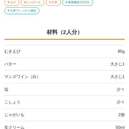
えび
じゃがいも
主菜
食物繊維1/2日分
主菜でしっかり減塩
材料（2人分）
むきえび
80g
バター
大さじ1
マンズワイン（白）
大さじ1
塩
少々
こしょう
少々
じゃがいも
2個
生クリーム
50ml