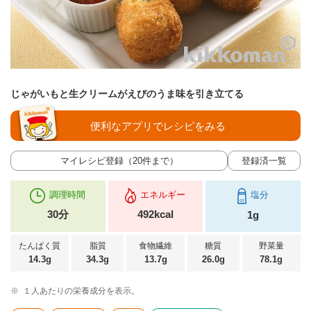
じゃがいもと生クリームがえびのうま味を引き立てる
便利なアプリでレシピをみる
マイレシピ登録（20件まで）
登録済一覧
調理時間
エネルギー
塩分
30分
492kcal
1g
たんぱく質
脂質
食物繊維
糖質
野菜量
14.3g
34.3g
13.7g
26.0g
78.1g
※
１人あたりの栄養成分を表示。