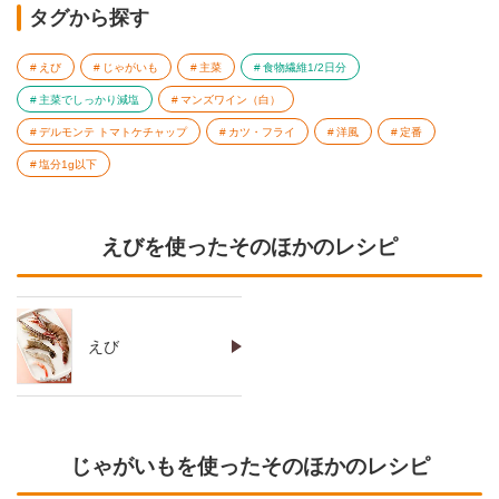
タグから探す
えび
じゃがいも
主菜
食物繊維1/2日分
主菜でしっかり減塩
マンズワイン（白）
デルモンテ トマトケチャップ
カツ・フライ
洋風
定番
塩分1g以下
えびを使ったそのほかのレシピ
えび
じゃがいもを使ったそのほかのレシピ