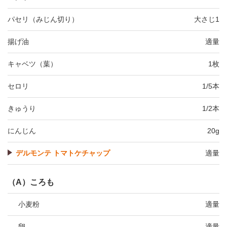
パセリ（みじん切り）
大さじ1
揚げ油
適量
キャベツ（葉）
1枚
セロリ
1/5本
きゅうり
1/2本
にんじん
20g
デルモンテ トマトケチャップ
適量
（A）ころも
小麦粉
適量
卵
適量