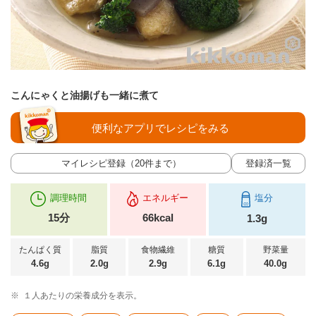
こんにゃくと油揚げも一緒に煮て
便利なアプリでレシピをみる
マイレシピ登録（20件まで）
登録済一覧
調理時間
エネルギー
塩分
15分
66kcal
1.3g
たんぱく質
脂質
食物繊維
糖質
野菜量
4.6g
2.0g
2.9g
6.1g
40.0g
※
１人あたりの栄養成分を表示。