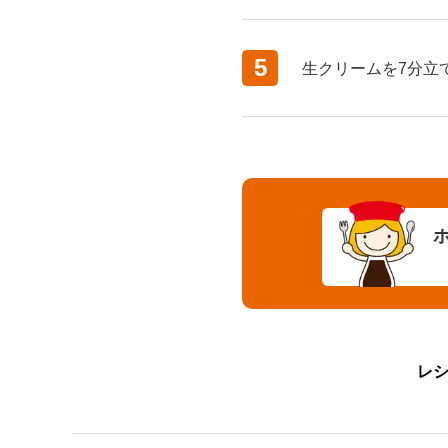
5
生クリームを7分立
レ