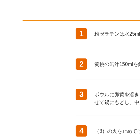
1
粉ゼラチンは水25
2
黄桃の缶汁150m
3
ボウルに卵黄を溶き
ぜて鍋にもどし、中
4
（3）の火を止めて