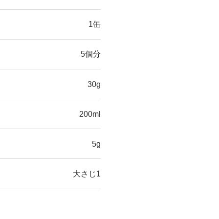
1缶
5個分
30g
200ml
5g
大さじ1