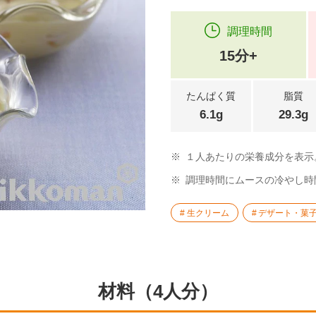
調理時間
15分+
たんぱく質
脂質
6.1g
29.3g
※
１人あたりの栄養成分を表示
※
調理時間にムースの冷やし時
生クリーム
デザート・菓
材料（4人分）