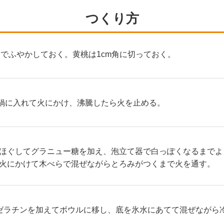
つくり方
mlでふやかしておく。黄桃は1cm角に切っておく。
lを鍋に入れて火にかけ、沸騰したら火を止める。
ほぐしてグラニュー糖を加え、泡立て器で白っぽくなるまでよ
火にかけて木べらで混ぜながらとろみがつくまで火を通す。
ゼラチンを加えてボウルに移し、底を氷水にあてて混ぜながら