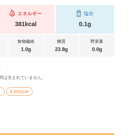
エネルギー
塩分
381kcal
0.1g
食物繊維
糖質
野菜量
1.0g
23.8g
0.0g
。
間は含まれていません。
子
20分以内