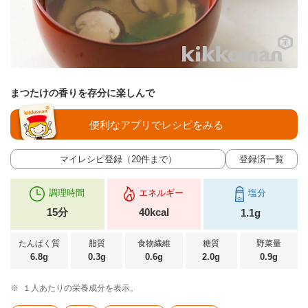
まつたけの香りを存分に楽しんで
便利なアプリでレシピをみる
マイレシピ登録（20件まで）
登録済一覧
調理時間
エネルギー
塩分
15分
40kcal
1.1g
たんぱく質
脂質
食物繊維
糖質
野菜量
6.8g
0.3g
0.6g
2.0g
0.9g
※
１人あたりの栄養成分を表示。