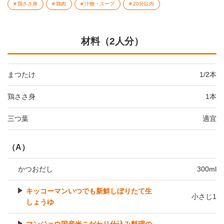
鶏ささ身
鶏肉
汁物・スープ
20分以内
材料（2人分）
まつたけ
1/2本
鶏ささ身
1本
三つ葉
適宜
（A）
かつおだし
300ml
キッコーマンいつでも新鮮しぼりたて生
小さじ1
しょうゆ