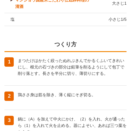
マンジョウ国産米こだわり仕込み料理の
大さじ1
清酒
塩
小さじ1/5
つくり方
まつたけはかたく絞ったぬれぶきんでかるくふいてきれい
1
にし、根元の石づきの部分は鉛筆を削るようにして包丁で
削り落とす。長さを半分に切り、薄切りにする。
鶏ささ身は筋を除き、薄く縦にそぎ切る。
2
鍋に（A）を加えて中火にかけ、（2）を入れ、火が通った
3
ら（1）を入れて火を止める。器によそい、あれば三つ葉を