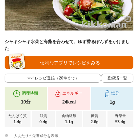
シャキシャキ水菜と海藻を合わせて、ゆず香るぽんずをかけまし
た
便利なアプリでレシピをみる
マイレシピ登録（20件まで）
登録済一覧
調理時間
エネルギー
塩分
10分
24kcal
1g
たんぱく質
脂質
食物繊維
糖質
野菜量
1.4g
0.4g
1.1g
2.6g
53.4g
※
１人あたりの栄養成分を表示。