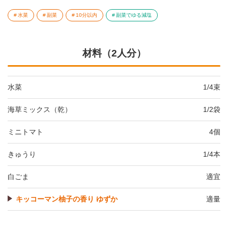
水菜
副菜
10分以内
副菜でゆる減塩
材料（2人分）
水菜
1/4束
海草ミックス（乾）
1/2袋
ミニトマト
4個
きゅうり
1/4本
白ごま
適宜
キッコーマン柚子の香り ゆずか
適量