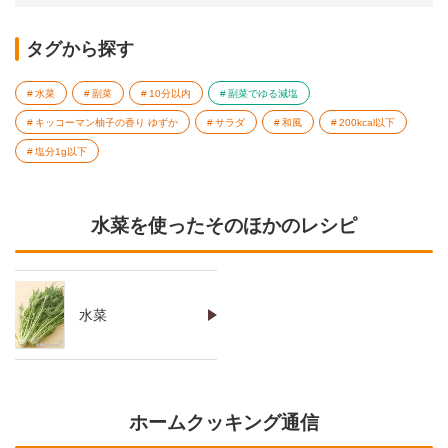
タグから探す
水菜
副菜
10分以内
副菜でゆる減塩
キッコーマン柚子の香り ゆずか
サラダ
和風
200kcal以下
塩分1g以下
水菜を使ったそのほかのレシピ
水菜
ホームクッキング通信