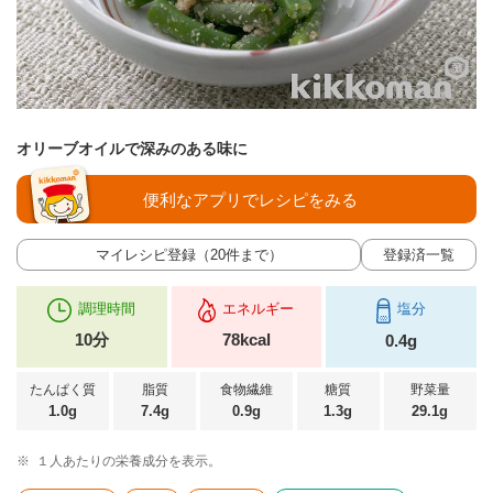
オリーブオイルで深みのある味に
便利なアプリでレシピをみる
マイレシピ登録（20件まで）
登録済一覧
調理時間
エネルギー
塩分
10分
78kcal
0.4g
たんぱく質
脂質
食物繊維
糖質
野菜量
1.0g
7.4g
0.9g
1.3g
29.1g
※
１人あたりの栄養成分を表示。