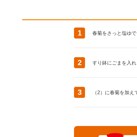
1
春菊をさっと塩ゆで
2
すり鉢にごまを入れ
3
（2）に春菊を加え