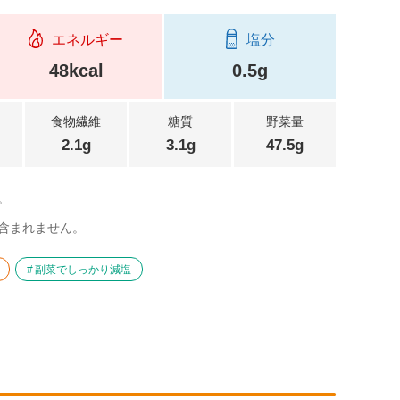
エネルギー
塩分
48kcal
0.5g
食物繊維
糖質
野菜量
2.1g
3.1g
47.5g
。
含まれません。
副菜でしっかり減塩