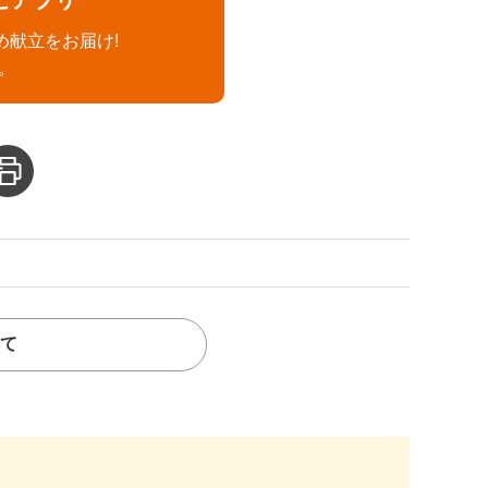
め献立をお届け!
。
て