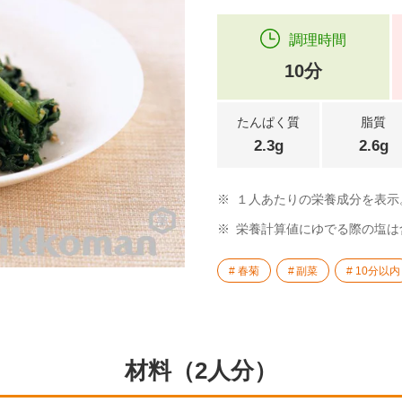
調理時間
10分
たんぱく質
脂質
2.3g
2.6g
※
１人あたりの栄養成分を表示
※
栄養計算値にゆでる際の塩は
春菊
副菜
10分以内
材料（2人分）