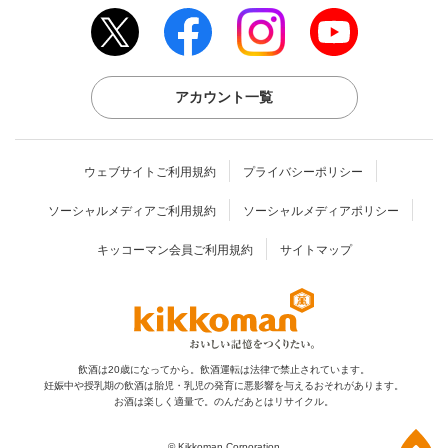
アカウント一覧
ウェブサイトご利用規約
プライバシーポリシー
ソーシャルメディアご利用規約
ソーシャルメディアポリシー
キッコーマン会員ご利用規約
サイトマップ
飲酒は20歳になってから。飲酒運転は法律で禁止されています。
妊娠中や授乳期の飲酒は胎児・乳児の発育に
悪影響を与えるおそれがあります。
お酒は楽しく適量で。のんだあとはリサイクル。
上部へ
© Kikkoman Corporation