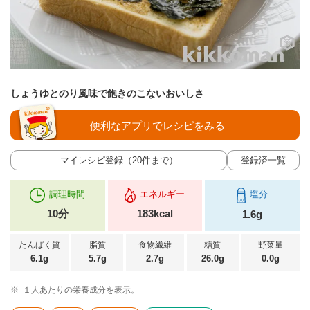
しょうゆとのり風味で飽きのこないおいしさ
便利なアプリでレシピをみる
マイレシピ登録（20件まで）
登録済一覧
調理時間
エネルギー
塩分
10分
183kcal
1.6g
たんぱく質
脂質
食物繊維
糖質
野菜量
6.1g
5.7g
2.7g
26.0g
0.0g
※
１人あたりの栄養成分を表示。