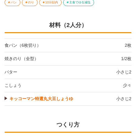
パン
のり
10分以内
主食でゆる減塩
材料（2人分）
食パン（6枚切り）
2枚
焼きのり（全型）
1/2枚
バター
小さじ2
こしょう
少々
キッコーマン特選丸大豆しょうゆ
小さじ2
つくり方