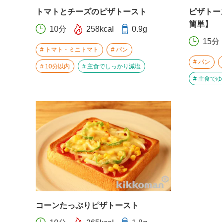
トマトとチーズのピザトースト
ピザトー
簡単】
10分
258kcal
0.9g
15分
トマト・ミニトマト
パン
パン
10分以内
主食でしっかり減塩
主食でゆ
コーンたっぷりピザトースト