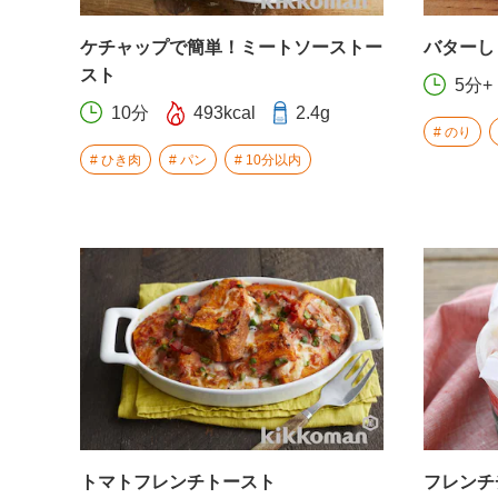
ケチャップで簡単！ミートソーストー
バターし
スト
5分+
10分
493kcal
2.4g
のり
ひき肉
パン
10分以内
トマトフレンチトースト
フレンチ