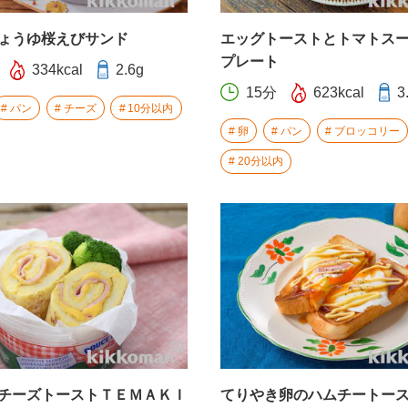
ょうゆ桜えびサンド
エッグトーストとトマトス
プレート
334kcal
2.6g
15分
623kcal
3
パン
チーズ
10分以内
卵
パン
ブロッコリー
20分以内
チーズトーストＴＥＭＡＫＩ
てりやき卵のハムチートー