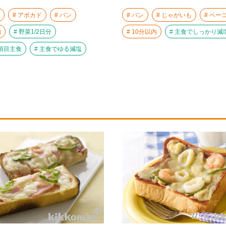
アボカド
パン
パン
じゃがいも
ベー
内
野菜1/2日分
10分以内
主食でしっかり減
項目主食
主食でゆる減塩