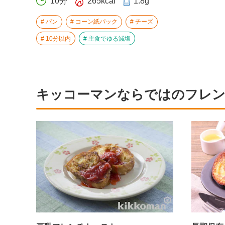
10分
265kcal
1.8g
パン
コーン紙パック
チーズ
10分以内
主食でゆる減塩
キッコーマンならではのフレ