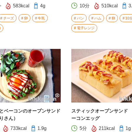
+
583kcal
4g
10分
510kcal
3
チーズ
卵
牛乳
パン
ハム
卵
10
内
電子レンジ
とベーコンのオープンサンド
スティックオープンサンド
りさん）
ーコンエッグ
733kcal
1.9g
5分
211kcal
1g