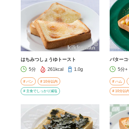
はちみつしょうゆトースト
バターコ
5分
261kcal
1.0g
5分+
パン
10分以内
ハム
主食でしっかり減塩
10分以