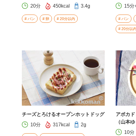
20分
450kcal
3.4g
15分
パン
卵
20分以内
パン
20分以
チーズとろけるオープンホットドッグ
アボカド
（山本ゆ
10分
317kcal
2g
10分