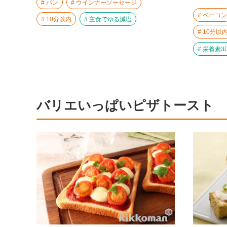
パン
ウインナーソーセージ
ベーコン
10分以内
主食でゆる減塩
10分以
栄養素3
バリエいっぱいピザトースト