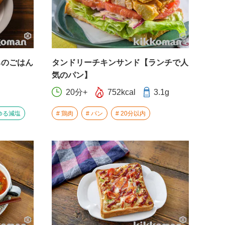
ちのごはん
タンドリーチキンサンド【ランチで人
気のパン】
20分+
752kcal
3.1g
ゆる減塩
鶏肉
パン
20分以内