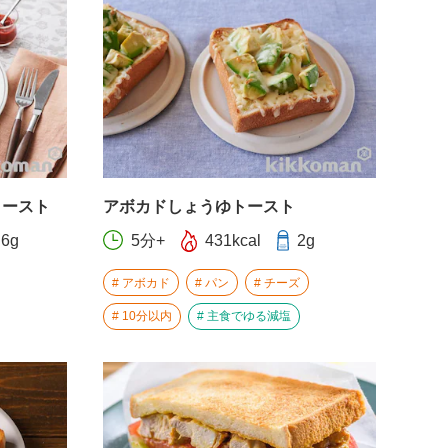
トースト
アボカドしょうゆトースト
.6g
5分+
431kcal
2g
アボカド
パン
チーズ
10分以内
主食でゆる減塩