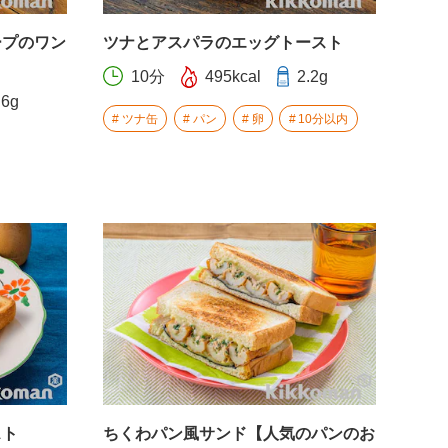
ープのワン
ツナとアスパラのエッグトースト
10分
495kcal
2.2g
.6g
ツナ缶
パン
卵
10分以内
スト
ちくわパン風サンド【人気のパンのお