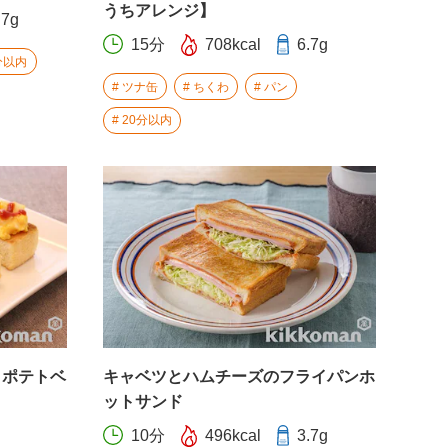
うちアレンジ】
.7g
15分
708kcal
6.7g
分以内
ツナ缶
ちくわ
パン
20分以内
 ポテトベ
キャベツとハムチーズのフライパンホ
ットサンド
10分
496kcal
3.7g