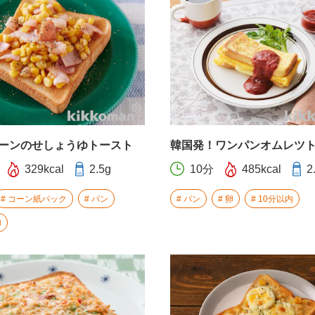
ーンのせしょうゆトースト
韓国発！ワンパンオムレツ
329kcal
2.5g
10分
485kcal
2
コーン紙パック
パン
パン
卵
10分以内
内