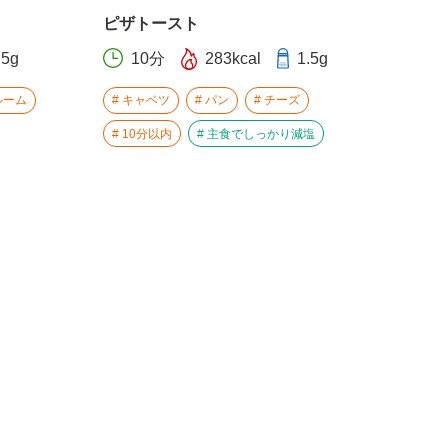
ピザトースト
.5g
10分
283kcal
1.5g
ルーム
キャベツ
パン
チーズ
10分以内
主食でしっかり減塩