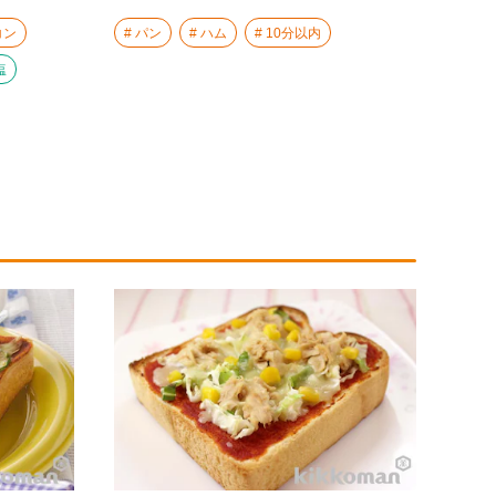
コン
パン
ハム
10分以内
塩