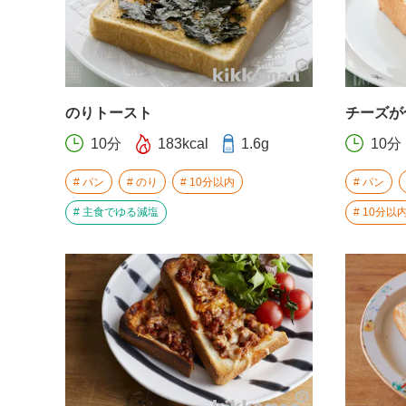
のりトースト
チーズが
10分
183kcal
1.6g
10分
パン
のり
10分以内
パン
主食でゆる減塩
10分以