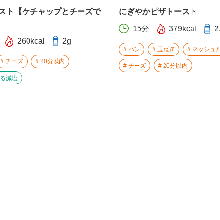
スト【ケチャップとチーズで
にぎやかピザトースト
15分
379kcal
2
260kcal
2g
パン
玉ねぎ
マッシュ
チーズ
20分以内
チーズ
20分以内
る減塩