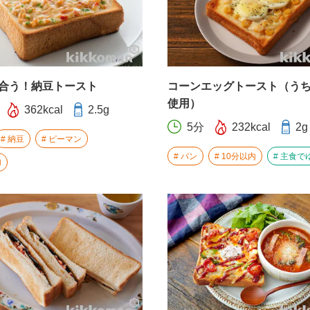
合う！納豆トースト
コーンエッグトースト（う
使用）
362kcal
2.5g
5分
232kcal
2g
納豆
ピーマン
パン
10分以内
主食で
内