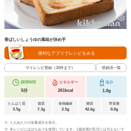
香ばしいしょうゆの風味が決め手
便利なアプリでレシピをみる
マイレシピ登録（20件まで）
登録済一覧
調理時間
エネルギー
塩分
5分
261kcal
1.0g
たんぱく質
脂質
食物繊維
糖質
野菜量
5.5g
7.3g
2.5g
42.6g
0.0g
※
１人あたりの栄養成分を表示。
※
本レシピにははちみつを使用しています。1歳未満の乳児には与えないで