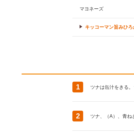
マヨネーズ
キッコーマン旨みひろ
1
ツナは缶汁をきる。
2
ツナ、（A）、青ね