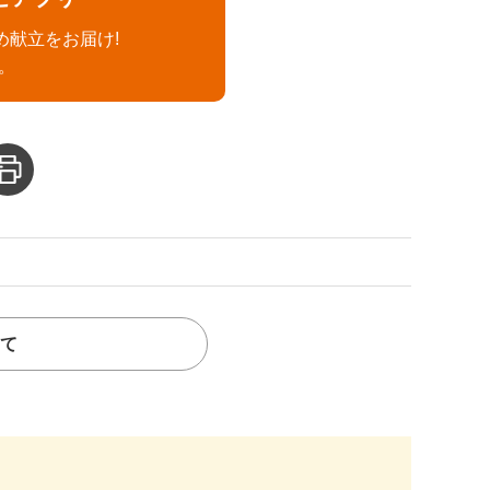
め献立をお届け!
。
て