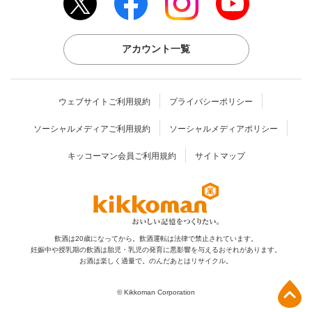
アカウント一覧
ウェブサイトご利用規約
プライバシーポリシー
ソーシャルメディアご利用規約
ソーシャルメディアポリシー
キッコーマン会員ご利用規約
サイトマップ
飲酒は20歳になってから。飲酒運転は法律で禁止されています。
妊娠中や授乳期の飲酒は胎児・乳児の発育に
悪影響を与えるおそれがあります。
お酒は楽しく適量で。のんだあとはリサイクル。
上部へ
© Kikkoman Corporation