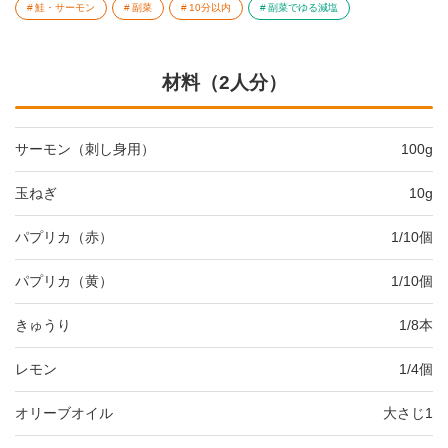
鮭・サーモン
副菜
10分以内
副菜でゆる減塩
材料（2人分）
サーモン（刺し身用）
100g
玉ねぎ
10g
パプリカ（赤）
1/10個
パプリカ（黄）
1/10個
きゅうり
1/8本
レモン
1/4個
オリーブオイル
大さじ1