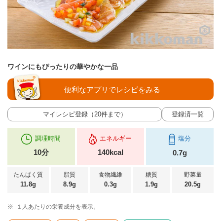
ワインにもぴったりの華やかな一品
便利なアプリでレシピをみる
マイレシピ登録（20件まで）
登録済一覧
調理時間
エネルギー
塩分
10分
140kcal
0.7g
たんぱく質
脂質
食物繊維
糖質
野菜量
11.8g
8.9g
0.3g
1.9g
20.5g
※
１人あたりの栄養成分を表示。