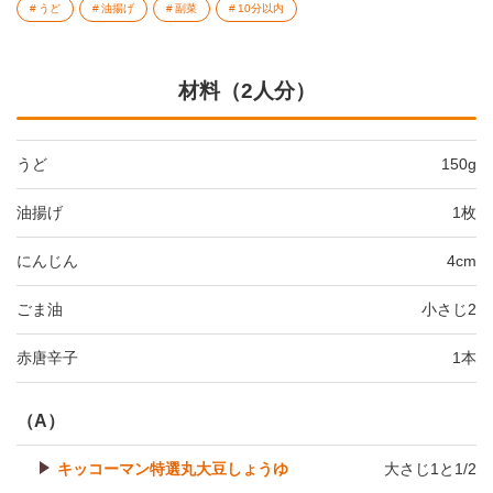
うど
油揚げ
副菜
10分以内
材料（2人分）
うど
150g
油揚げ
1枚
にんじん
4cm
ごま油
小さじ2
赤唐辛子
1本
（A）
キッコーマン特選丸大豆しょうゆ
大さじ1と1/2