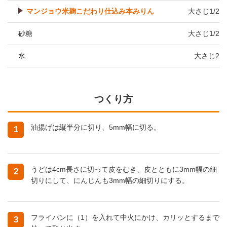
マンジョウ米麹こだわり仕込み本みりん
大さじ1/2
砂糖
大さじ1/2
水
大さじ2
つくり方
油揚げは縦半分に切り、5mm幅に切る。
1
うどは4cm長さに切って皮をむき、皮とともに3mm幅の細
2
切りにして、にんじんも3mm幅の細切りにする。
フライパンに（1）を入れて中火にかけ、カリッとするまで
3