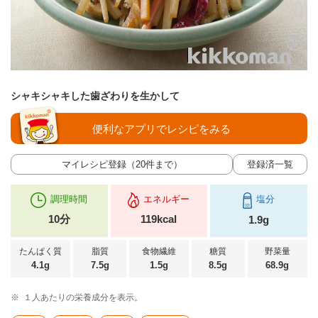
シャキシャキした歯ざわりを生かして
便利なアプリでレシピをみる
マイレシピ登録（20件まで）
登録済一覧
調理時間
エネルギー
塩分
10分
119kcal
1.9g
たんぱく質
脂質
食物繊維
糖質
野菜量
4.1g
7.5g
1.5g
8.5g
68.9g
※
１人あたりの栄養成分を表示。