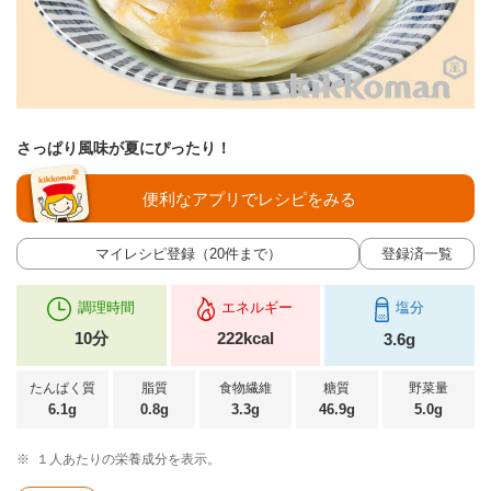
さっぱり風味が夏にぴったり！
便利なアプリでレシピをみる
マイレシピ登録（20件まで）
登録済一覧
調理時間
エネルギー
塩分
10分
222kcal
3.6g
たんぱく質
脂質
食物繊維
糖質
野菜量
6.1g
0.8g
3.3g
46.9g
5.0g
※
１人あたりの栄養成分を表示。