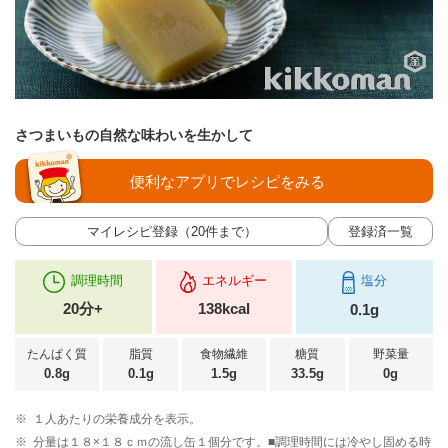
さつまいもの自然な味わいを生かして
便利なアプリでレシピをみる
マイレシピ登録（20件まで）
登録済一覧
調理時間
エネルギー
塩分
20分+
138kcal
0.1g
たんぱく質
脂質
食物繊維
糖質
野菜量
0.8g
0.1g
1.5g
33.5g
0g
※
１人あたりの栄養成分を表示。
※
分量は１８×１８ｃｍの流し缶１個分です。■調理時間には冷やし固める時