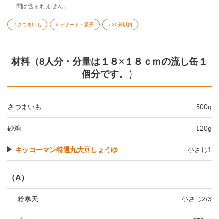
間は含まれません。
さつまいも
デザート・菓子
20分以内
材料（8人分・分量は１８×１８ｃｍの流し缶１
個分です。）
さつまいも
500g
砂糖
120g
キッコーマン特選丸大豆しょうゆ
小さじ1
（A）
粉寒天
小さじ2/3