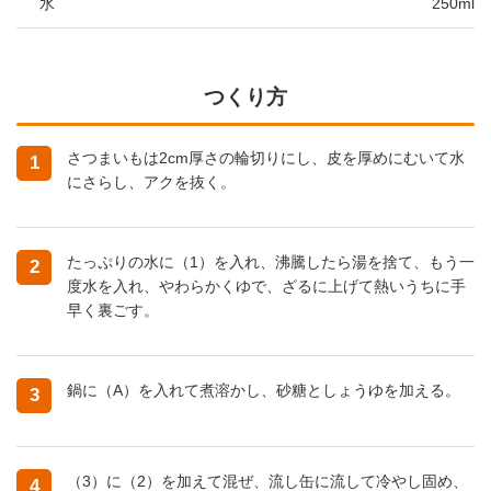
水
250ml
つくり方
さつまいもは2cm厚さの輪切りにし、皮を厚めにむいて水
1
にさらし、アクを抜く。
たっぷりの水に（1）を入れ、沸騰したら湯を捨て、もう一
2
度水を入れ、やわらかくゆで、ざるに上げて熱いうちに手
早く裏ごす。
鍋に（A）を入れて煮溶かし、砂糖としょうゆを加える。
3
（3）に（2）を加えて混ぜ、流し缶に流して冷やし固め、
4