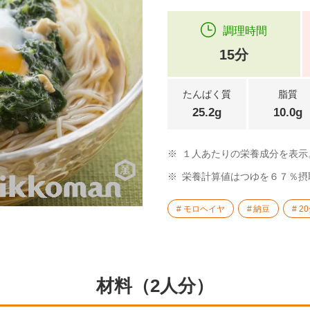
調理時間
15分
たんぱく質
脂質
25.2g
10.0g
※
１人あたりの栄養成分を表示
※
栄養計算値はつゆを６７％摂
モロヘイヤ
納豆
2
材料（2人分）