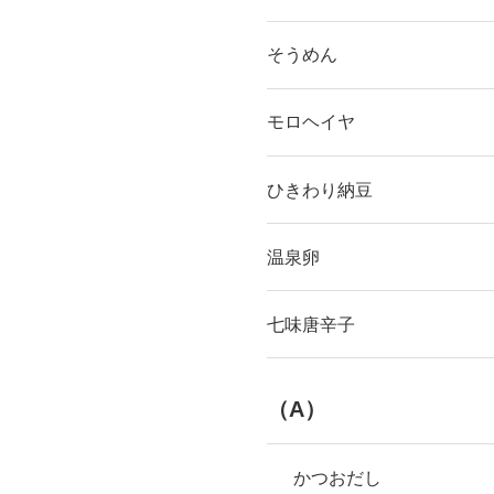
そうめん
モロヘイヤ
ひきわり納豆
温泉卵
七味唐辛子
（A）
かつおだし