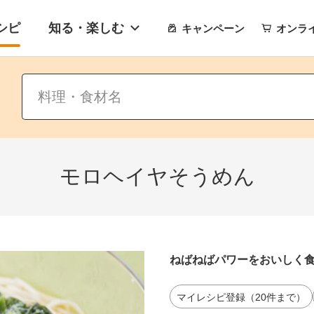
シピ
知る・楽しむ
キャンペーン
オンラ
モロヘイヤそうめん
ねばねばパワーをおいしく
マイレシピ登録（20件まで）