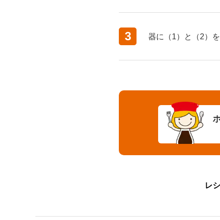
3
器に（1）と（2）
レ