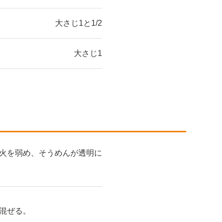
大さじ1と1/2
大さじ1
火を弱め、そうめんが透明に
混ぜる。