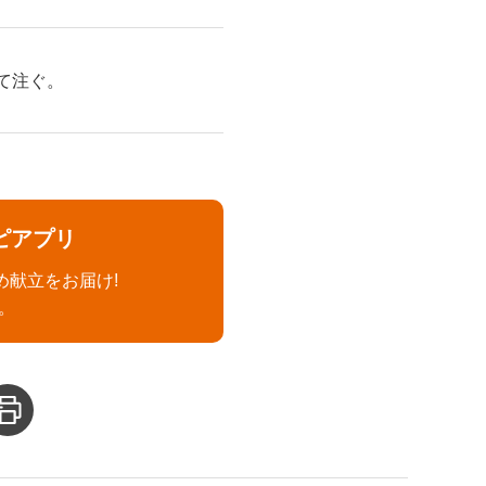
て注ぐ。
ピアプリ
め献立をお届け!
。