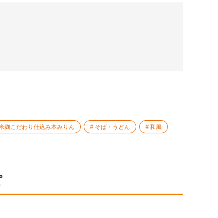
米麹こだわり仕込み本みりん
そば・うどん
和風
ピ