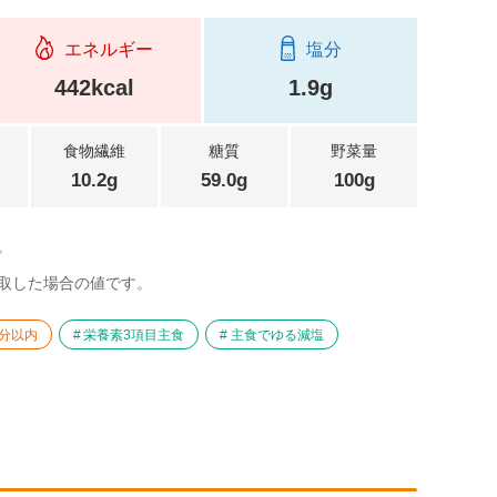
エネルギー
塩分
442kcal
1.9g
食物繊維
糖質
野菜量
10.2g
59.0g
100g
。
取した場合の値です。
0分以内
栄養素3項目主食
主食でゆる減塩