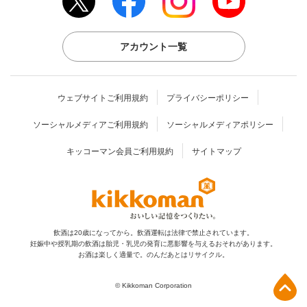
アカウント一覧
ウェブサイトご利用規約
プライバシーポリシー
ソーシャルメディアご利用規約
ソーシャルメディアポリシー
キッコーマン会員ご利用規約
サイトマップ
飲酒は20歳になってから。飲酒運転は法律で禁止されています。
妊娠中や授乳期の飲酒は胎児・乳児の発育に
悪影響を与えるおそれがあります。
お酒は楽しく適量で。のんだあとはリサイクル。
上部へ
© Kikkoman Corporation