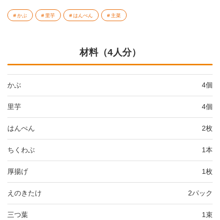
かぶ
里芋
はんぺん
主菜
材料（4人分）
かぶ
4個
里芋
4個
はんぺん
2枚
ちくわぶ
1本
厚揚げ
1枚
えのきたけ
2パック
三つ葉
1束