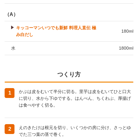
（A）
キッコーマンいつでも新鮮 料理人直伝 極
180ml
み白だし
水
1800ml
つくり方
かぶは皮をむいて半分に切る。里芋は皮をむいてひと口大
1
に切り、水から下ゆでする。はんぺん、ちくわぶ、厚揚げ
は食べやすく切る。
えのきたけは根元を切り、いくつかの房に分け、さっとゆ
2
でた三つ葉の茎で巻く。