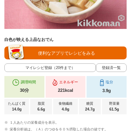
白色が映える上品なおでん
便利なアプリでレシピをみる
マイレシピ登録（20件まで）
登録済一覧
調理時間
エネルギー
塩分
30分
221kcal
3.9g
たんぱく質
脂質
食物繊維
糖質
野菜量
14.0g
6.6g
4.0g
24.7g
61.5g
※
１人あたりの栄養成分を表示。
※
栄養分析値は、（Ａ）のつゆを６０％摂取した場合の値です。