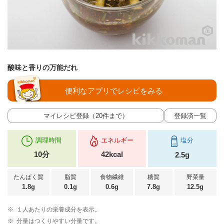
酸味と香りの万能だれ
便利なアプリでレシピをみる
マイレシピ登録（20件まで）
登録済一覧
調理時間
エネルギー
塩分
10分
42kcal
2.5g
たんぱく質
脂質
食物繊維
糖質
野菜量
1.8g
0.1g
0.6g
7.8g
12.5g
※
１人あたりの栄養成分を表示。
※
分量はつくりやすい分量です。