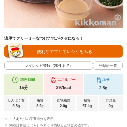
濃厚でクリーミーなつけだれがクセになる！
便利なアプリでレシピをみる
マイレシピ登録（20件まで）
登録済一覧
調理時間
エネルギー
塩分
15分
297kcal
2.5g
たんぱく質
脂質
食物繊維
糖質
野菜量
9.5g
2.9g
2.0g
57.4g
0g
※
１人あたりの栄養成分を表示。
※
栄養計算値は（Ａ）を６０％摂取した場合の値です。