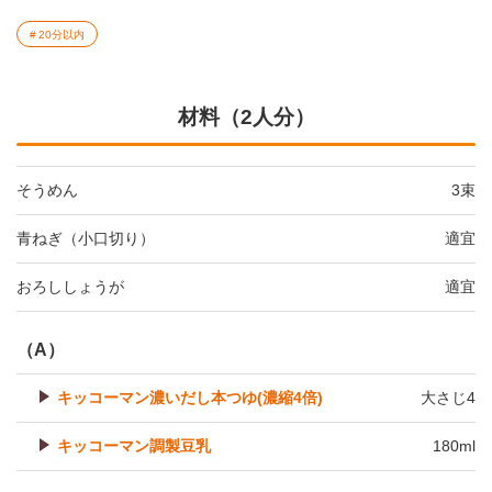
20分以内
材料（2人分）
そうめん
3束
青ねぎ（小口切り）
適宜
おろししょうが
適宜
（A）
キッコーマン濃いだし本つゆ(濃縮4倍)
大さじ4
キッコーマン調製豆乳
180ml