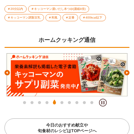
20分以内
キッコーマン濃いだし本つゆ(濃縮4倍)
キッコーマン調製豆乳
和風
定番
400kcal以下
ホームクッキング通信
今日のおすすめ献立や
旬食材のレシピはTOPページへ