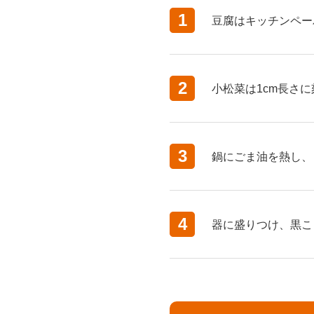
1
豆腐はキッチンペー
2
小松菜は1cm長さ
3
鍋にごま油を熱し、
4
器に盛りつけ、黒こ