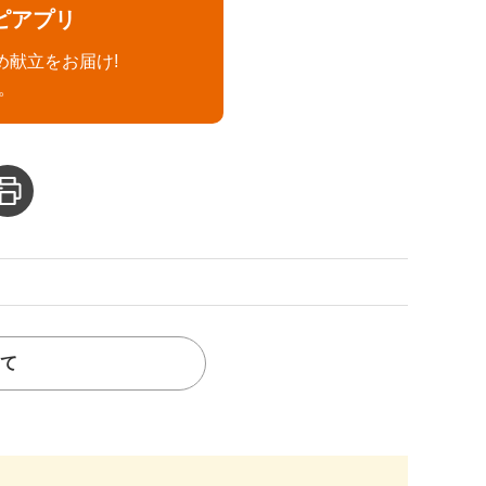
ピアプリ
め献立をお届け!
。
て