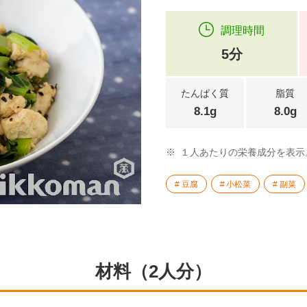
調理時間
5分
たんぱく質
脂質
8.1g
8.0g
※
１人あたりの栄養成分を表示
豆腐
小松菜
副菜
材料（2人分）