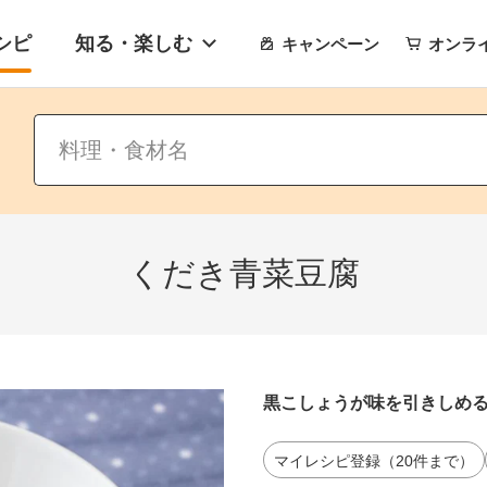
シピ
知る・楽しむ
キャンペーン
オンラ
くだき青菜豆腐
黒こしょうが味を引きしめ
マイレシピ登録（20件まで）