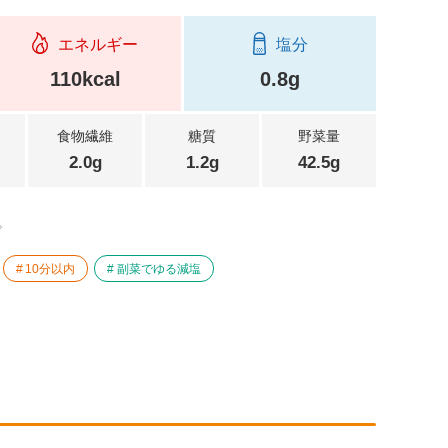
エネルギー
塩分
110kcal
0.8g
食物繊維
糖質
野菜量
2.0g
1.2g
42.5g
。
10分以内
副菜でゆる減塩