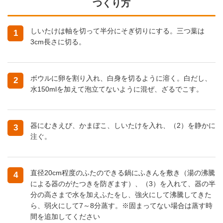
つくり方
しいたけは軸を切って半分にそぎ切りにする。三つ葉は
1
3cm長さに切る。
ボウルに卵を割り入れ、白身を切るように溶く。白だし、
2
水150mlを加えて泡立てないように混ぜ、ざるでこす。
器にむきえび、かまぼこ、しいたけを入れ、（2）を静かに
3
注ぐ。
直径20cm程度のふたのできる鍋にふきんを敷き（湯の沸騰
4
による器のがたつきを防ぎます）、（3）を入れて、器の半
分の高さまで水を加えふたをし、強火にして沸騰してきた
ら、弱火にして7～8分蒸す。※固まってない場合は蒸す時
間を追加してください