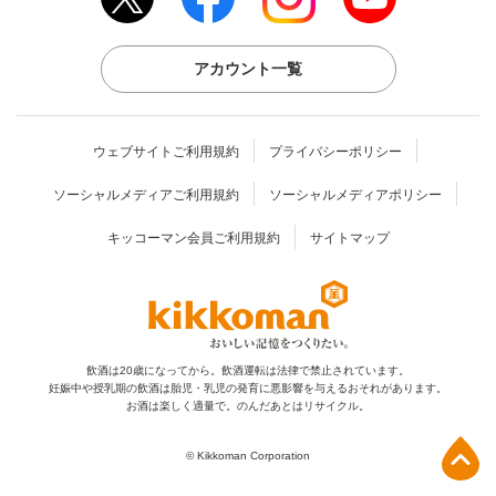
アカウント一覧
ウェブサイトご利用規約
プライバシーポリシー
ソーシャルメディアご利用規約
ソーシャルメディアポリシー
キッコーマン会員ご利用規約
サイトマップ
飲酒は20歳になってから。飲酒運転は法律で禁止されています。
妊娠中や授乳期の飲酒は胎児・乳児の発育に
悪影響を与えるおそれがあります。
お酒は楽しく適量で。のんだあとはリサイクル。
上部へ
© Kikkoman Corporation