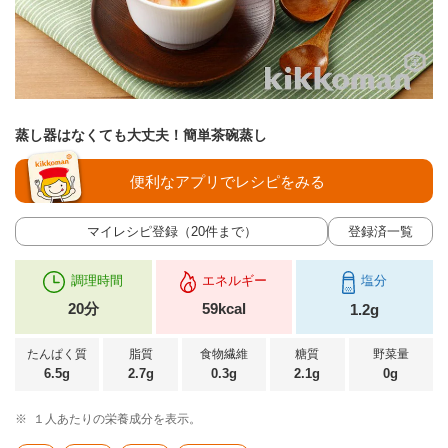
蒸し器はなくても大丈夫！簡単茶碗蒸し
便利なアプリでレシピをみる
マイレシピ登録（20件まで）
登録済一覧
調理時間
エネルギー
塩分
20分
59kcal
1.2g
たんぱく質
脂質
食物繊維
糖質
野菜量
6.5g
2.7g
0.3g
2.1g
0g
※
１人あたりの栄養成分を表示。