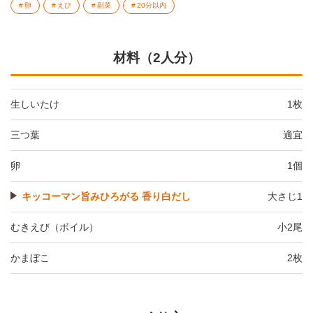
卵
えび
副菜
20分以内
材料（2人分）
生しいたけ
1枚
三つ葉
適宜
卵
1個
キッコーマン旨みひろがる 香り白だし
大さじ1
むきえび（ボイル）
小2尾
かまぼこ
2枚