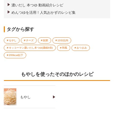
濃いだし 本つゆ 動画紹介レシピ
めんつゆを活用！人気おかずのレシピ集
タグから探す
もやし
チーズ
副菜
10分以内
キッコーマン濃いだし本つゆ(濃縮4倍)
和風
おつまみ
200kcal以下
もやしを使ったそのほかのレシピ
もやし