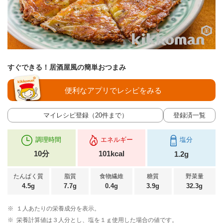
すぐできる！居酒屋風の簡単おつまみ
便利なアプリでレシピをみる
マイレシピ登録（20件まで）
登録済一覧
調理時間
エネルギー
塩分
10分
101kcal
1.2g
たんぱく質
脂質
食物繊維
糖質
野菜量
4.5g
7.7g
0.4g
3.9g
32.3g
※
１人あたりの栄養成分を表示。
※
栄養計算値は３人分とし、塩を１ｇ使用した場合の値です。