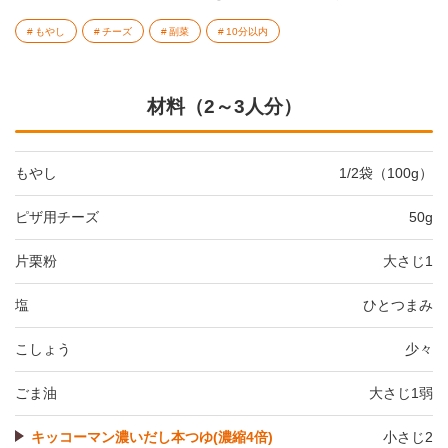
もやし
チーズ
副菜
10分以内
材料（2～3人分）
もやし
1/2袋（100g）
ピザ用チーズ
50g
片栗粉
大さじ1
塩
ひとつまみ
こしょう
少々
ごま油
大さじ1弱
キッコーマン濃いだし本つゆ(濃縮4倍)
小さじ2