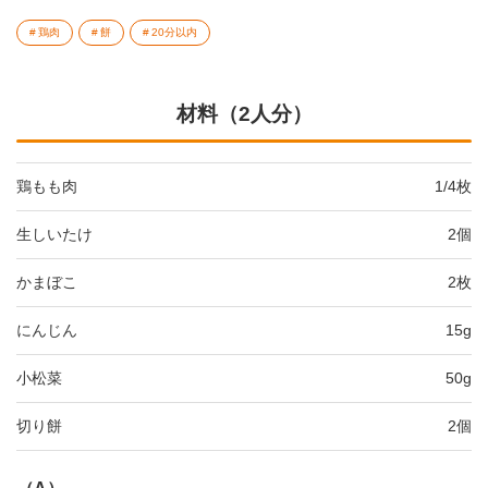
鶏肉
餅
20分以内
材料（2人分）
鶏もも肉
1/4枚
生しいたけ
2個
かまぼこ
2枚
にんじん
15g
小松菜
50g
切り餅
2個