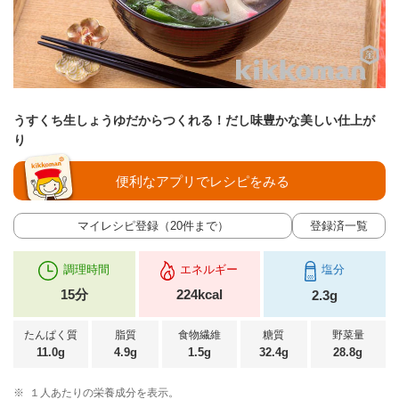
うすくち生しょうゆだからつくれる！だし味豊かな美しい仕上が
り
便利なアプリでレシピをみる
マイレシピ登録（20件まで）
登録済一覧
調理時間
エネルギー
塩分
15分
224kcal
2.3g
たんぱく質
脂質
食物繊維
糖質
野菜量
11.0g
4.9g
1.5g
32.4g
28.8g
※
１人あたりの栄養成分を表示。