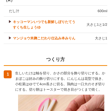
（A）
だし汁
600ml
キッコーマンいつでも新鮮しぼりたてう
大さじ1と1/2
すくち生しょうゆ
マンジョウ米麹こだわり仕込み本みりん
大さじ1
つくり方
生しいたけは軸を切り、かさの部分を飾り切りにする。か
1
まぼこは好みの飾り切りにする。にんじんは花型で抜き、
小松菜はゆでて4cm長さに切る。鶏肉は一口大のそぎ切り
にする。切り餅はトースターで焼き目がつくまで焼く。