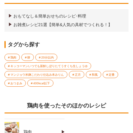
おもてなし＆簡単おせちのレシピ･料理
お雑煮レシピ21選【簡単&人気の具材でつくれる！】
タグから探す
鶏肉
餅
20分以内
キッコーマンいつでも新鮮しぼりたてうすくち生しょうゆ
マンジョウ米麹こだわり仕込み本みりん
正月
和風
定番
おつまみ
400kcal以下
鶏肉を使ったそのほかのレシピ
鶏肉