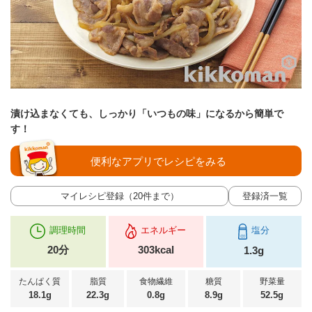
漬け込まなくても、しっかり「いつもの味」になるから簡単で
す！
便利なアプリでレシピをみる
マイレシピ登録（20件まで）
登録済一覧
調理時間
エネルギー
塩分
20分
303kcal
1.3g
たんぱく質
脂質
食物繊維
糖質
野菜量
18.1g
22.3g
0.8g
8.9g
52.5g