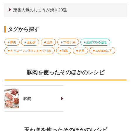
定番人気のしょうが焼き29選
タグから探す
豚肉
玉ねぎ
主菜
20分以内
主菜でゆる減塩
キッコーマン基本のおかずつゆ
和風
定番
400kcal以下
豚肉を使ったそのほかのレシピ
豚肉
玉ねぎを使ったそのほかのレシピ