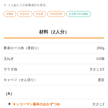
※
１人あたりの栄養成分を表示。
豚肉
玉ねぎ
主菜
20分以内
主菜でゆる減塩
材料（2人分）
豚肩ロース肉（薄切り）
200g
玉ねぎ
1/2個
サラダ油
大さじ1/2
キャベツ（せん切り）
適宜
（A）
キッコーマン基本のおかずつゆ
大さじ2