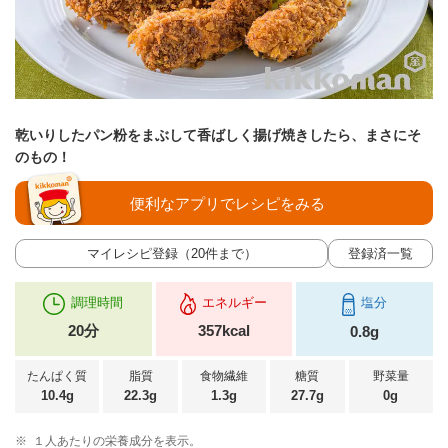
乾いりしたパン粉をまぶして香ばしく揚げ焼きしたら、まさにそ
のもの！
便利なアプリでレシピをみる
マイレシピ登録（20件まで）
登録済一覧
調理時間
エネルギー
塩分
20分
357kcal
0.8g
たんぱく質
脂質
食物繊維
糖質
野菜量
10.4g
22.3g
1.3g
27.7g
0g
※
１人あたりの栄養成分を表示。