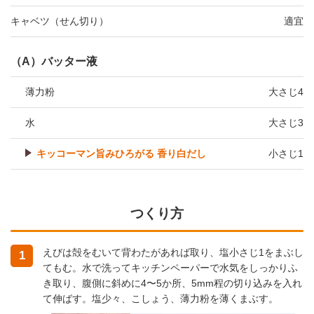
キャベツ（せん切り）
適宜
（A）バッター液
薄力粉
大さじ4
水
大さじ3
キッコーマン旨みひろがる 香り白だし
小さじ1
つくり方
えびは殻をむいて背わたがあれば取り、塩小さじ1をまぶし
1
てもむ。水で洗ってキッチンペーパーで水気をしっかりふ
き取り、腹側に斜めに4〜5か所、5mm程の切り込みを入れ
て伸ばす。塩少々、こしょう、薄力粉を薄くまぶす。