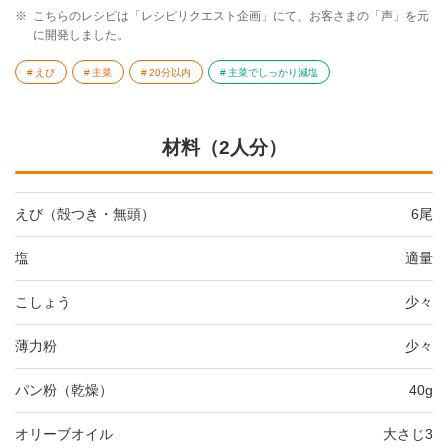
※
こちらのレシピは「レシピリクエスト企画」にて、お客さまの「声」を元
に開発しました。
えび
主菜
20分以内
主菜でしっかり減塩
材料（2人分）
えび（殻つき・無頭）
6尾
塩
適量
こしょう
少々
薄力粉
少々
パン粉（乾燥）
40g
オリーブオイル
大さじ3