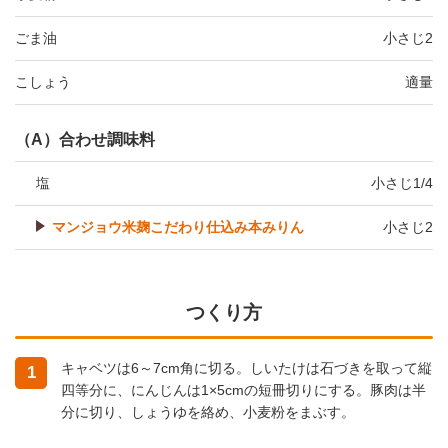
ごま油
小さじ2
こしょう
適量
（A）合わせ調味料
塩
小さじ1/4
マンジョウ米麹こだわり仕込み本みりん
小さじ2
つくり方
キャベツは6～7cm角に切る。しいたけは石づきを取って縦
1
四等分に、にんじんは1×5cmの短冊切りにする。豚肉は半
分に切り、しょうゆを絡め、小麦粉をまぶす。