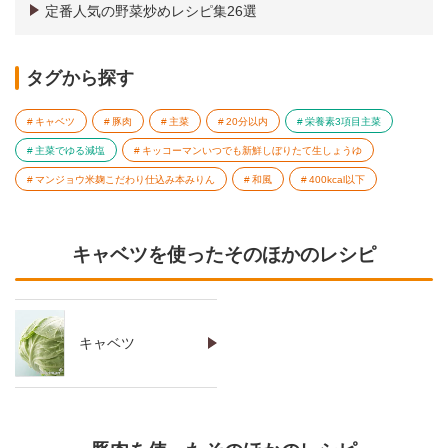
定番人気の野菜炒めレシピ集26選
タグから探す
キャベツ
豚肉
主菜
20分以内
栄養素3項目主菜
主菜でゆる減塩
キッコーマンいつでも新鮮しぼりたて生しょうゆ
マンジョウ米麹こだわり仕込み本みりん
和風
400kcal以下
キャベツを使ったそのほかのレシピ
キャベツ