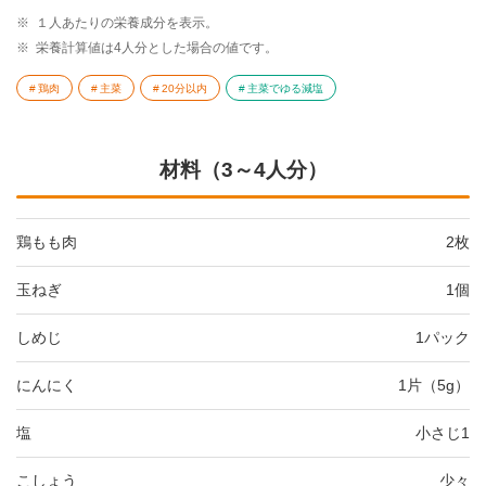
※
１人あたりの栄養成分を表示。
※
栄養計算値は4人分とした場合の値です。
鶏肉
主菜
20分以内
主菜でゆる減塩
材料（3～4人分）
鶏もも肉
2枚
玉ねぎ
1個
しめじ
1パック
にんにく
1片（5g）
塩
小さじ1
こしょう
少々