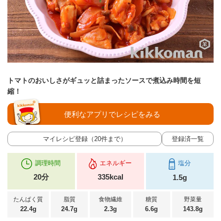
トマトのおいしさがギュッと詰まったソースで煮込み時間を短
縮！
便利なアプリでレシピをみる
マイレシピ登録（20件まで）
登録済一覧
調理時間
エネルギー
塩分
20分
335kcal
1.5g
たんぱく質
脂質
食物繊維
糖質
野菜量
22.4g
24.7g
2.3g
6.6g
143.8g