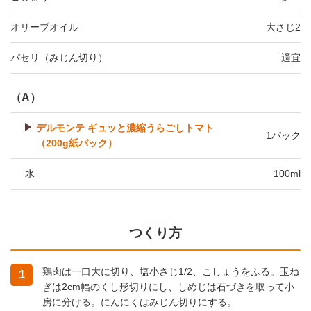
オリーブオイル
大さじ2
パセリ（みじん切り）
適宜
（A）
デルモンテ ギュッと濃縮うらごしトマト
1パック
（200g紙パック）
水
100ml
つくり方
鶏肉は一口大に切り、塩小さじ1/2、こしょうをふる。玉ね
1
ぎは2cm幅のくし形切りにし、しめじは石づきを取って小
房に分ける。にんにくはみじん切りにする。