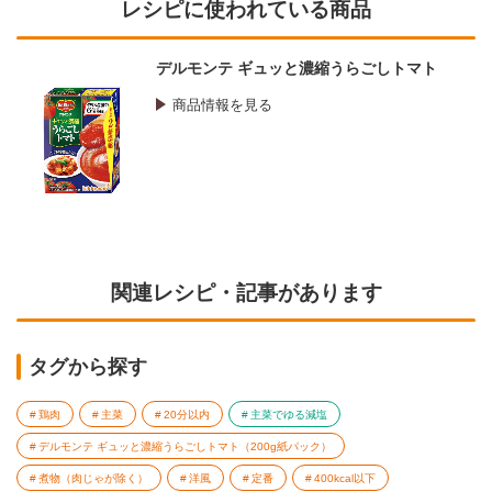
レシピに使われている商品
デルモンテ ギュッと濃縮うらごしトマト
商品情報を見る
関連レシピ・記事があります
タグから探す
鶏肉
主菜
20分以内
主菜でゆる減塩
デルモンテ ギュッと濃縮うらごしトマト（200g紙パック）
煮物（肉じゃが除く）
洋風
定番
400kcal以下