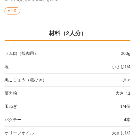
主菜
材料（2人分）
ラム肉（焼肉用）
200g
塩
小さじ1/4
黒こしょう（粗びき）
少々
薄力粉
大さじ1
玉ねぎ
1/4個
パクチー
4本
オリーブオイル
大さじ1/2