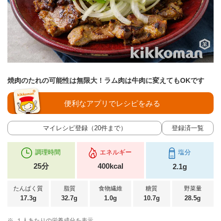
焼肉のたれの可能性は無限大！ラム肉は牛肉に変えてもOKです
便利なアプリでレシピをみる
マイレシピ登録（20件まで）
登録済一覧
調理時間
エネルギー
塩分
25分
400kcal
2.1g
たんぱく質
脂質
食物繊維
糖質
野菜量
17.3g
32.7g
1.0g
10.7g
28.5g
※
１人あたりの栄養成分を表示。