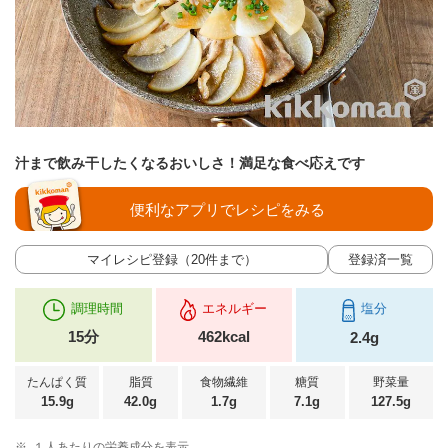
汁まで飲み干したくなるおいしさ！満足な食べ応えです
便利なアプリでレシピをみる
マイレシピ登録（20件まで）
登録済一覧
調理時間
エネルギー
塩分
15分
462kcal
2.4g
たんぱく質
脂質
食物繊維
糖質
野菜量
15.9g
42.0g
1.7g
7.1g
127.5g
※
１人あたりの栄養成分を表示。