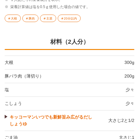
※
栄養計算値は塩を0.5ｇ使用した場合の値です。
大根
豚肉
主菜
20分以内
材料（2人分）
大根
300g
豚バラ肉（薄切り）
200g
塩
少々
こしょう
少々
キッコーマンいつでも新鮮旨み広がるだし
大さじ2と1/2
しょうゆ
ごま油
大さじ1