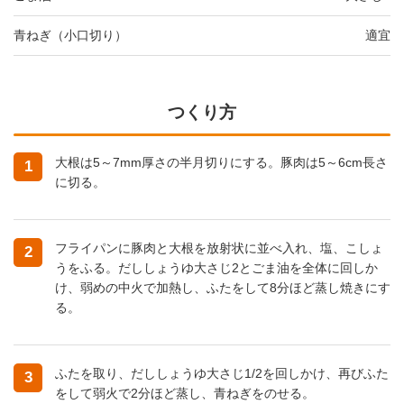
青ねぎ（小口切り）
適宜
つくり方
大根は5～7mm厚さの半月切りにする。豚肉は5～6cm長さ
1
に切る。
フライパンに豚肉と大根を放射状に並べ入れ、塩、こしょ
2
うをふる。だししょうゆ大さじ2とごま油を全体に回しか
け、弱めの中火で加熱し、ふたをして8分ほど蒸し焼きにす
る。
ふたを取り、だししょうゆ大さじ1/2を回しかけ、再びふた
3
をして弱火で2分ほど蒸し、青ねぎをのせる。