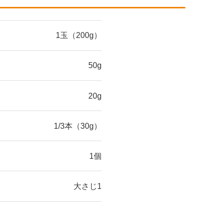
1玉（200g）
50g
20g
1/3本（30g）
1個
大さじ1