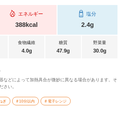
エネルギー
塩分
388kcal
2.4g
食物繊維
糖質
野菜量
4.0g
47.9g
30.0g
。
器などによって加熱具合が微妙に異なる場合があります。そ
ださい。
ねぎ
10分以内
電子レンジ