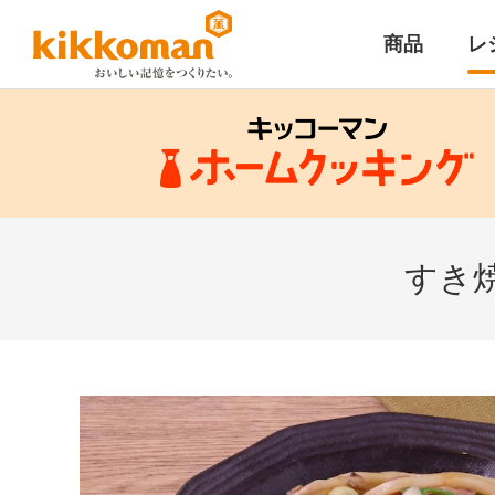
商品
レ
すき