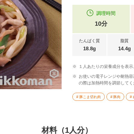
調理時間
10分
たんぱく質
脂質
18.8g
14.4g
※
１人あたりの栄養成分を表示
※
お使いの電子レンジや耐熱容
の際は加熱時間を調節してく
豚こま切れ肉
豚肉
材料（1人分）