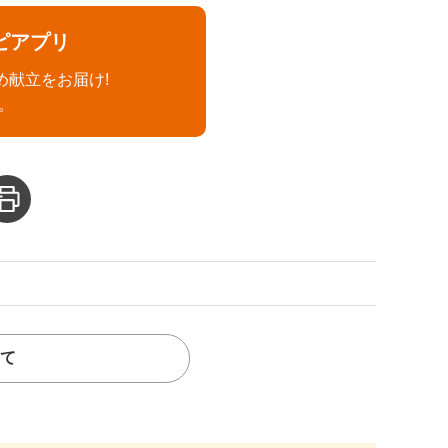
ピアプリ
め献立をお届け!
。
て