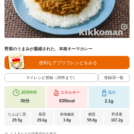
野菜のうまみが凝縮された、本格キーマカレー
便利なアプリでレシピをみる
マイレシピ登録（20件まで）
登録済一覧
調理時間
エネルギー
塩分
30分
635kcal
2.1g
たんぱく質
脂質
食物繊維
糖質
野菜量
29.5g
29.6g
3.8g
59.8g
107.2g
※
１人あたりの栄養成分を表示。