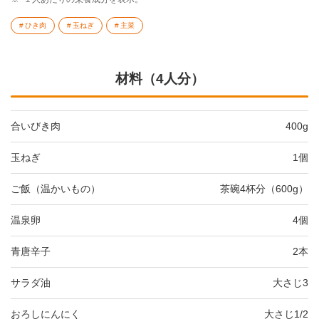
ひき肉
玉ねぎ
主菜
材料（4人分）
合いびき肉
400g
玉ねぎ
1個
ご飯（温かいもの）
茶碗4杯分（600g）
温泉卵
4個
青唐辛子
2本
サラダ油
大さじ3
おろしにんにく
大さじ1/2