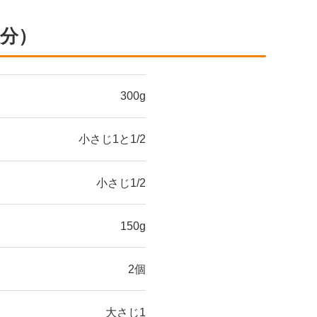
個分）
300g
小さじ1と1/2
小さじ1/2
150g
2個
大さじ1