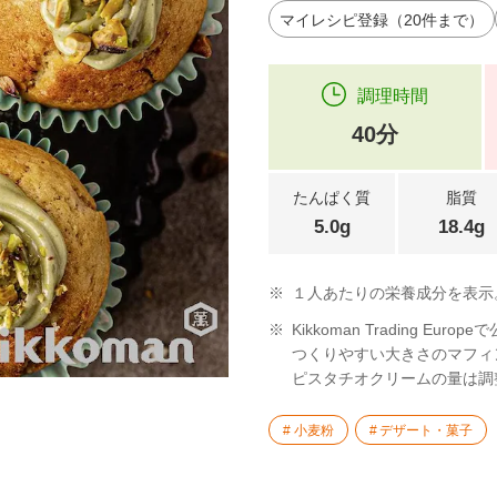
マイレシピ登録（20件まで）
調理時間
40分
たんぱく質
脂質
5.0g
18.4g
※
１人あたりの栄養成分を表示
※
Kikkoman Trading 
つくりやすい大きさのマフィ
ピスタチオクリームの量は調
小麦粉
デザート・菓子