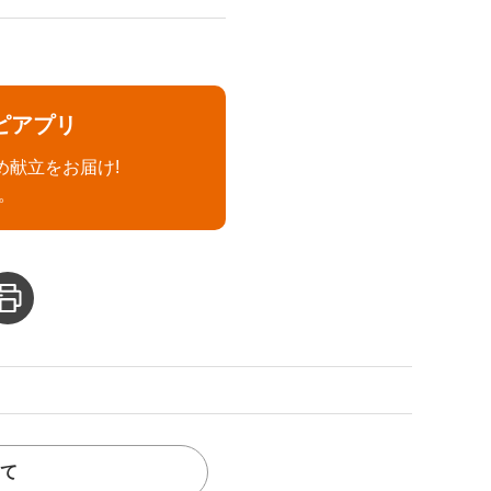
ピアプリ
め献立をお届け!
。
て