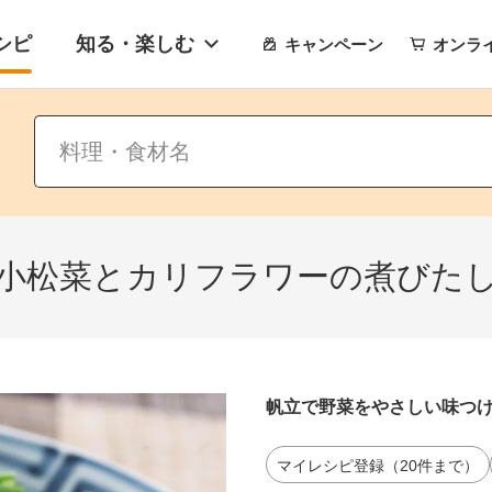
シピ
知る・楽しむ
キャンペーン
オンラ
小松菜とカリフラワーの煮びた
帆立で野菜をやさしい味つ
マイレシピ登録（20件まで）