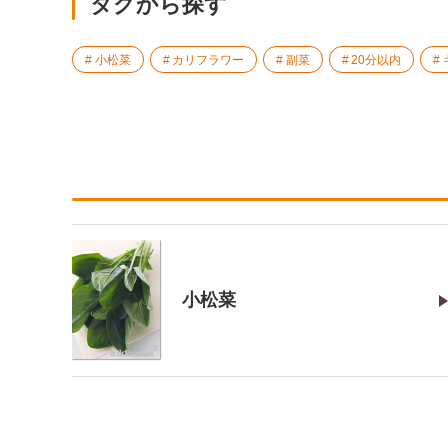
タグから探す
小松菜
カリフラワー
副菜
20分以内
小松菜