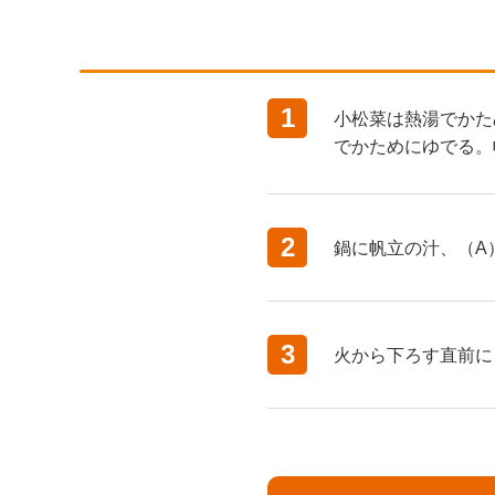
1
小松菜は熱湯でかた
でかためにゆでる。
2
鍋に帆立の汁、（A
3
火から下ろす直前に