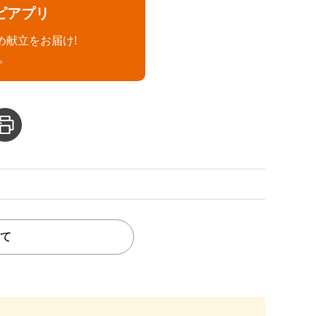
ピアプリ
め献立をお届け!
。
て