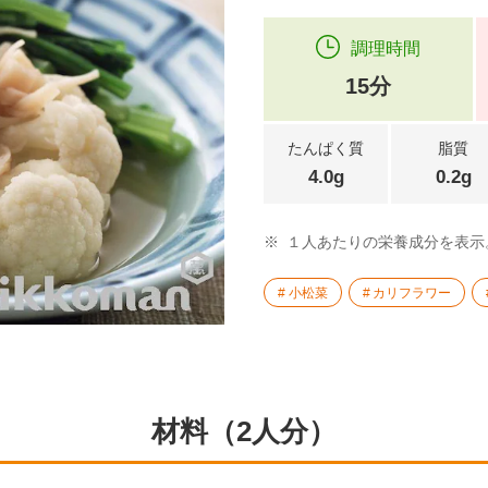
調理時間
15分
たんぱく質
脂質
4.0g
0.2g
※
１人あたりの栄養成分を表示
小松菜
カリフラワー
材料（2人分）