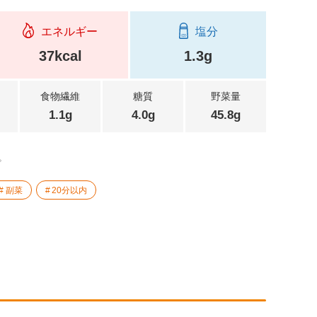
エネルギー
塩分
37kcal
1.3g
食物繊維
糖質
野菜量
1.1g
4.0g
45.8g
。
副菜
20分以内