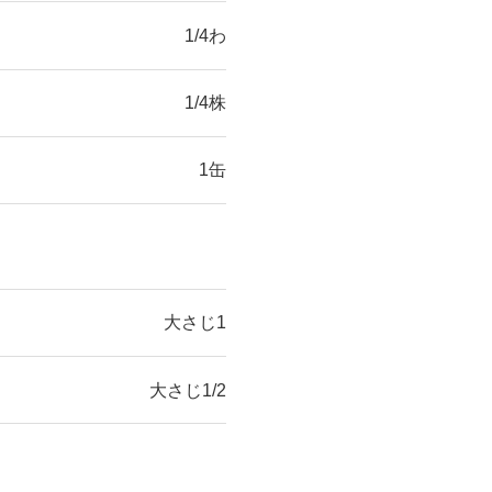
1/4わ
1/4株
1缶
大さじ1
大さじ1/2