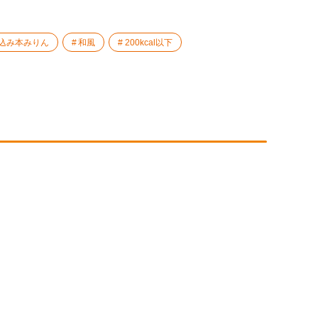
込み本みりん
和風
200kcal以下