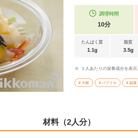
調理時間
10分
たんぱく質
脂質
1.1g
3.5g
※
１人あたりの栄養成分を表示
大根
パプリカ
副菜
材料（2人分）