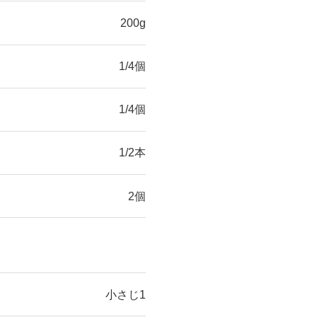
200g
1/4個
1/4個
1/2本
2個
小さじ1