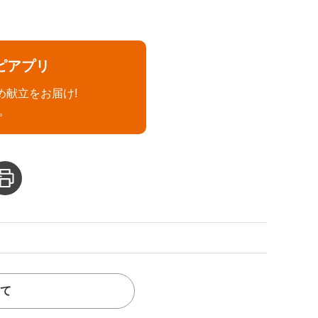
ピアプリ
め献立をお届け!
。
て