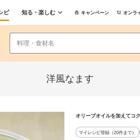
シピ
知る・楽しむ
キャンペーン
オンラ
洋風なます
オリーブオイルを加えてコ
マイレシピ登録（20件まで）