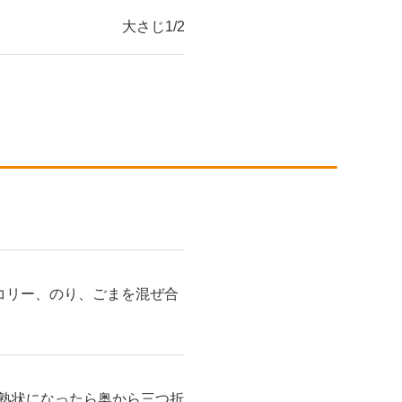
大さじ1/2
コリー、のり、ごまを混ぜ合
半熟状になったら奥から三つ折