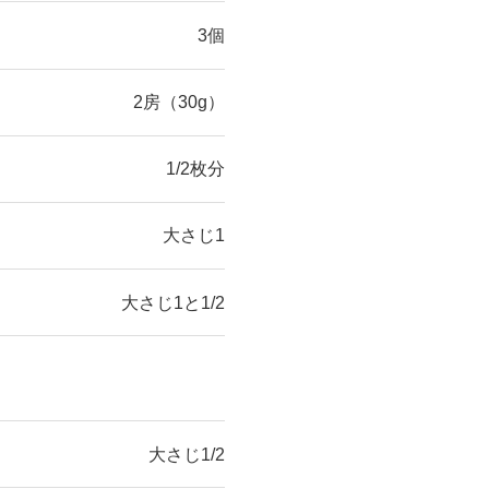
3個
2房（30g）
1/2枚分
大さじ1
大さじ1と1/2
大さじ1/2