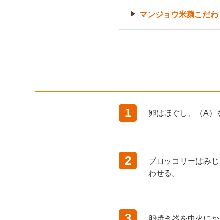
マンジョウ米麹こだわ
1
卵はほぐし、（A）
2
ブロッコリーはみじ
わせる。
3
卵焼き器を中火にか