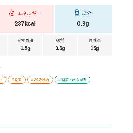
エネルギー
塩分
237kcal
0.9g
食物繊維
糖質
野菜量
1.5g
3.5g
15g
。
り
副菜
20分以内
副菜でゆる減塩