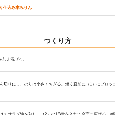
り仕込み本みりん
つくり方
を加え混ぜる。
ん切りにし、のりは小さくちぎる。焼く直前に（1）にブロッ
けてサラダ油を熱し、（2）の1/3量を入れて全面に広げる。