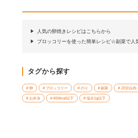
人気の卵焼きレシピはこちらから
ブロッコリーを使った簡単レシピ☆副菜で人
タグから探す
卵
ブロッコリー
のり
副菜
20分以内
お弁当
400kcal以下
塩分1g以下