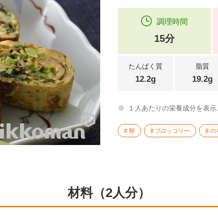
調理時間
15分
たんぱく質
脂質
12.2g
19.2g
※
１人あたりの栄養成分を表示
卵
ブロッコリー
の
材料（2人分）