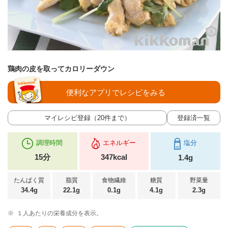
鶏肉の皮を取ってカロリーダウン
便利なアプリでレシピをみる
マイレシピ登録（20件まで）
登録済一覧
調理時間
エネルギー
塩分
15分
347kcal
1.4g
たんぱく質
脂質
食物繊維
糖質
野菜量
34.4g
22.1g
0.1g
4.1g
2.3g
※
１人あたりの栄養成分を表示。