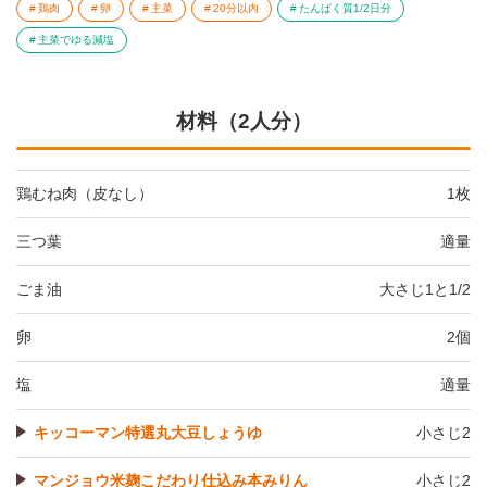
鶏肉
卵
主菜
20分以内
たんぱく質1/2日分
主菜でゆる減塩
材料（2人分）
鶏むね肉（皮なし）
1枚
三つ葉
適量
ごま油
大さじ1と1/2
卵
2個
塩
適量
キッコーマン特選丸大豆しょうゆ
小さじ2
マンジョウ米麹こだわり仕込み本みりん
小さじ2