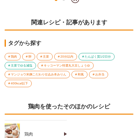
関連レシピ・記事があります
タグから探す
鶏肉
卵
主菜
20分以内
たんぱく質1/2日分
主菜でゆる減塩
キッコーマン特選丸大豆しょうゆ
マンジョウ米麹こだわり仕込み本みりん
和風
お弁当
400kcal以下
鶏肉を使ったそのほかのレシピ
鶏肉