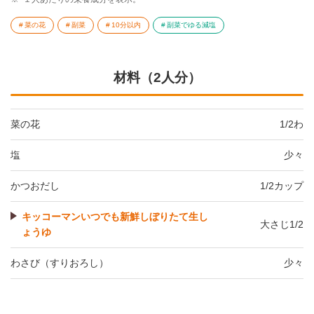
菜の花
副菜
10分以内
副菜でゆる減塩
材料（2人分）
菜の花
1/2わ
塩
少々
かつおだし
1/2カップ
キッコーマンいつでも新鮮しぼりたて生し
大さじ1/2
ょうゆ
わさび（すりおろし）
少々