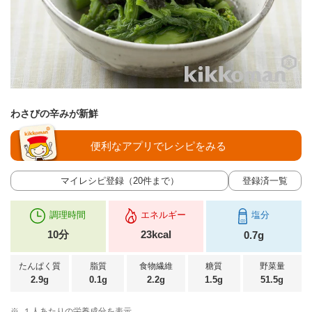
わさびの辛みが新鮮
便利なアプリでレシピをみる
マイレシピ登録（20件まで）
登録済一覧
調理時間
エネルギー
塩分
10分
23kcal
0.7g
たんぱく質
脂質
食物繊維
糖質
野菜量
2.9g
0.1g
2.2g
1.5g
51.5g
※
１人あたりの栄養成分を表示。