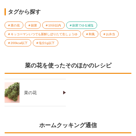
タグから探す
菜の花
副菜
10分以内
副菜でゆる減塩
キッコーマンいつでも新鮮しぼりたて生しょうゆ
和風
お弁当
200kcal以下
塩分1g以下
菜の花を使ったそのほかのレシピ
菜の花
ホームクッキング通信