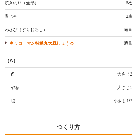
焼きのり（全形）
6枚
青じそ
2束
わさび（すりおろし）
適量
キッコーマン特選丸大豆しょうゆ
適量
（A）
酢
大さじ2
砂糖
大さじ1
塩
小さじ1/2
つくり方