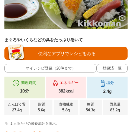
まぐろやいくらなどの具をたっぷり巻いて
便利なアプリでレシピをみる
マイレシピ登録（20件まで）
登録済一覧
調理時間
エネルギー
塩分
10分
382kcal
2.4g
たんぱく質
脂質
食物繊維
糖質
野菜量
27.4g
5.6g
5.8g
54.3g
83.2g
※
１人あたりの栄養成分を表示。