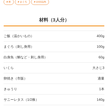
米
まぐろ
10分以内
材料（3人分）
ご飯（温かいもの）
400g
まぐろ（刺し身用）
100g
白身魚（鯛など・刺し身用）
60g
いくら
大さじ3
卵焼き（市販）
適量
きゅうり
1本
サニーレタス（1/2株）
140g