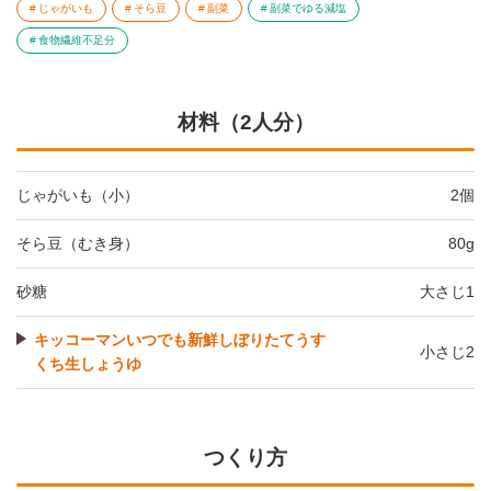
じゃがいも
そら豆
副菜
副菜でゆる減塩
食物繊維不足分
材料（2人分）
じゃがいも（小）
2個
そら豆（むき身）
80g
砂糖
大さじ1
キッコーマンいつでも新鮮しぼりたてうす
小さじ2
くち生しょうゆ
つくり方