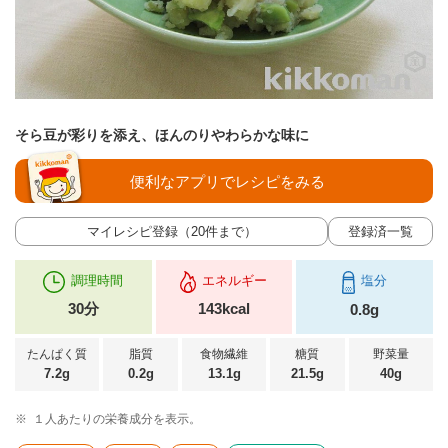
そら豆が彩りを添え、ほんのりやわらかな味に
便利なアプリでレシピをみる
マイレシピ登録（20件まで）
登録済一覧
調理時間
エネルギー
塩分
30分
143kcal
0.8g
たんぱく質
脂質
食物繊維
糖質
野菜量
7.2g
0.2g
13.1g
21.5g
40g
※
１人あたりの栄養成分を表示。