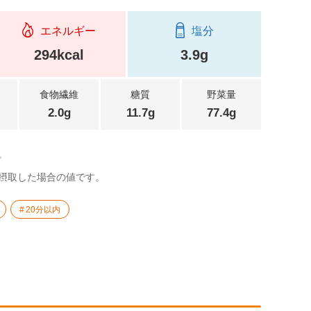
エネルギー
塩分
294kcal
3.9g
食物繊維
糖質
野菜量
2.0g
11.7g
77.4g
。
摂取した場合の値です。
20分以内