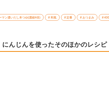
ーマン濃いだし本つゆ(濃縮4倍)
和風
定番
おつまみ
40
にんじんを使ったそのほかのレシピ