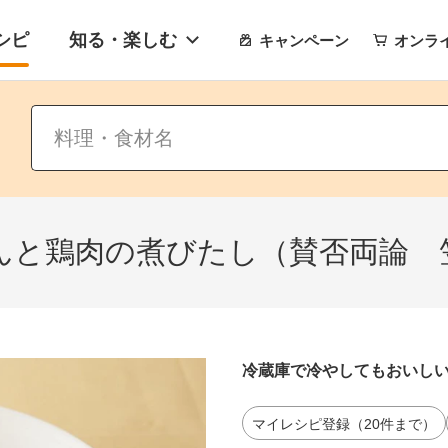
シピ
知る・楽しむ
キャンペーン
オンラ
んと鶏肉の煮びたし（賛否両論 
冷蔵庫で冷やしてもおいし
マイレシピ登録（20件まで）