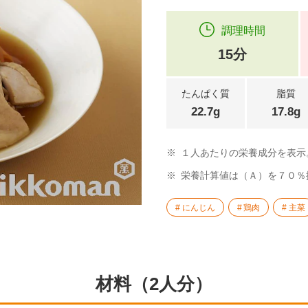
調理時間
15分
たんぱく質
脂質
22.7g
17.8g
※
１人あたりの栄養成分を表示
※
栄養計算値は（Ａ）を７０％
にんじん
鶏肉
主菜
材料（2人分）