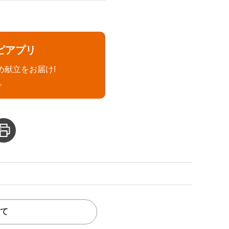
ピアプリ
め献立をお届け!
。
て