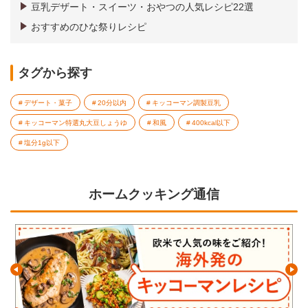
豆乳デザート・スイーツ・おやつの人気レシピ22選
おすすめのひな祭りレシピ
タグから探す
デザート・菓子
20分以内
キッコーマン調製豆乳
キッコーマン特選丸大豆しょうゆ
和風
400kcal以下
塩分1g以下
ホームクッキング通信