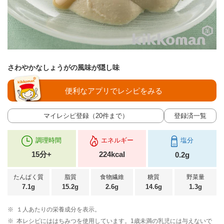
さわやかなしょうがの風味が隠し味
便利なアプリでレシピをみる
マイレシピ登録（20件まで）
登録済一覧
調理時間
エネルギー
塩分
15分+
224kcal
0.2g
たんぱく質
脂質
食物繊維
糖質
野菜量
7.1g
15.2g
2.6g
14.6g
1.3g
※
１人あたりの栄養成分を表示。
※
本レシピにははちみつを使用しています。1歳未満の乳児には与えないで