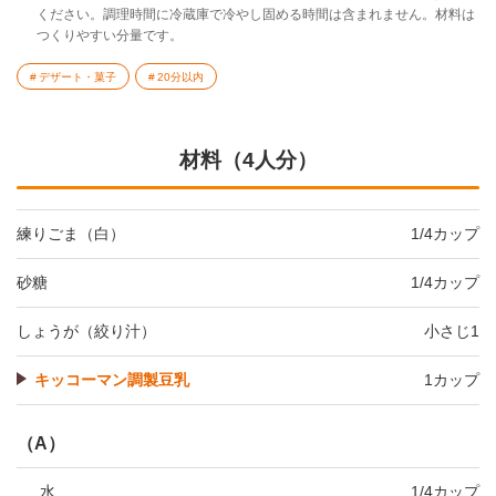
ください。調理時間に冷蔵庫で冷やし固める時間は含まれません。材料は
つくりやすい分量です。
デザート・菓子
20分以内
材料（4人分）
練りごま（白）
1/4カップ
砂糖
1/4カップ
しょうが（絞り汁）
小さじ1
キッコーマン調製豆乳
1カップ
（A）
水
1/4カップ