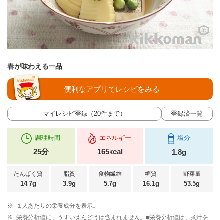
春が味わえる一品
便利なアプリでレシピをみる
マイレシピ登録（20件まで）
登録済一覧
調理時間
エネルギー
塩分
25分
165kcal
1.8g
たんぱく質
脂質
食物繊維
糖質
野菜量
14.7g
3.9g
5.7g
16.1g
53.5g
※
１人あたりの栄養成分を表示。
※
栄養分析値に、うすいえんどうは含まれません。■栄養分析値は、煮汁を