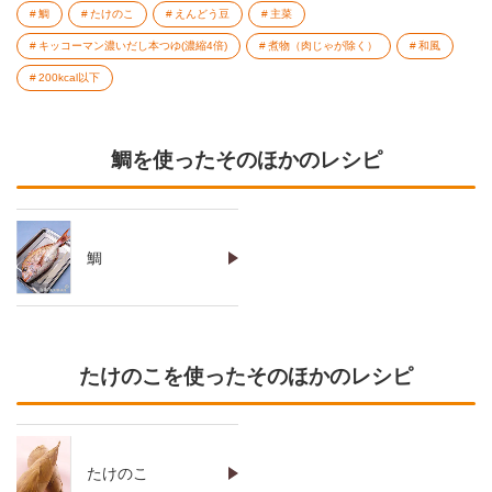
鯛
たけのこ
えんどう豆
主菜
キッコーマン濃いだし本つゆ(濃縮4倍)
煮物（肉じゃが除く）
和風
200kcal以下
鯛を使ったそのほかのレシピ
鯛
たけのこを使ったそのほかのレシピ
たけのこ