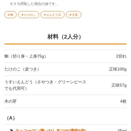
６０％摂取した場合の値です。
鯛
たけのこ
えんどう豆
主菜
材料（2人分）
鯛（切り身・上身75g）
2切れ
たけのこ（皮つき）
正味100g
うすいえんどう（さやつき・グリーンピース
正味57g
でも代用可）
木の芽
4枚
（A）
キッコーマン濃いだし本つゆ(濃縮4倍)
45ml