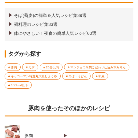
そば(蕎麦)の簡単＆人気レシピ集39選
麺料理のレシピ集33選
体にやさしい！夜食の簡単人気レシピ60選
タグから探す
豚肉
ねぎ
20分以内
マンジョウ米麹こだわり仕込み本みりん
キッコーマン特選丸大豆しょうゆ
そば・うどん
和風
400kcal以下
豚肉を使ったそのほかのレシピ
豚肉