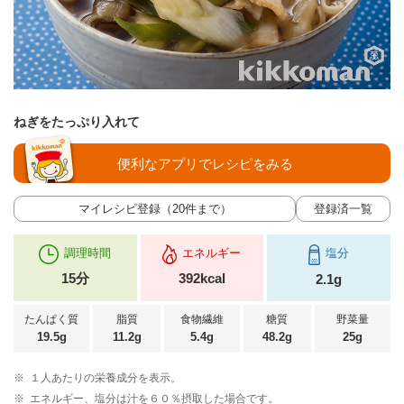
ねぎをたっぷり入れて
便利なアプリでレシピをみる
マイレシピ登録（20件まで）
登録済一覧
調理時間
エネルギー
塩分
15分
392kcal
2.1g
たんぱく質
脂質
食物繊維
糖質
野菜量
19.5g
11.2g
5.4g
48.2g
25g
※
１人あたりの栄養成分を表示。
※
エネルギー、塩分は汁を６０％摂取した場合です。