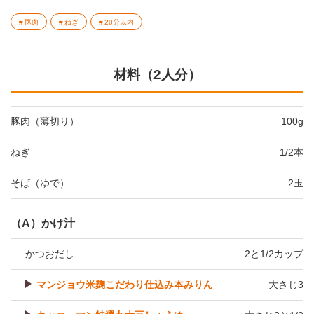
豚肉
ねぎ
20分以内
材料（2人分）
豚肉（薄切り）
100g
ねぎ
1/2本
そば（ゆで）
2玉
（A）かけ汁
かつおだし
2と1/2カップ
マンジョウ米麹こだわり仕込み本みりん
大さじ3