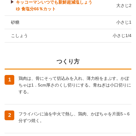
キッコーマンいつでも新鮮超減塩しょう
大さじ2
ゆ 食塩分66％カット
砂糖
小さじ1
こしょう
小さじ1/4
つくり方
鶏肉は、骨にそって切込みを入れ、薄力粉をまぶす。かぼ
1
ちゃは1．5cm厚さのくし切りにする。青ねぎは小口切りに
する。
フライパンに油を中火で熱し、鶏肉、かぼちゃを片面5～6
2
分ずつ焼く。