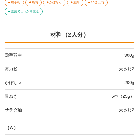
鶏手羽
鶏肉
かぼちゃ
主菜
20分以内
主菜でしっかり減塩
材料（2人分）
鶏手羽中
300g
薄力粉
大さじ2
かぼちゃ
200g
青ねぎ
5本（25g）
サラダ油
大さじ2
（A）