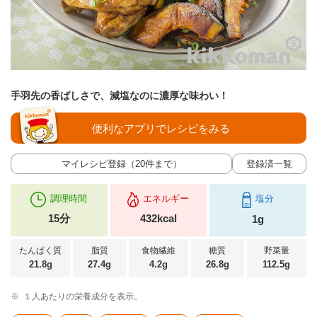
手羽先の香ばしさで、減塩なのに濃厚な味わい！
便利なアプリでレシピをみる
マイレシピ登録（20件まで）
登録済一覧
調理時間
エネルギー
塩分
15分
432kcal
1g
たんぱく質
脂質
食物繊維
糖質
野菜量
21.8g
27.4g
4.2g
26.8g
112.5g
※
１人あたりの栄養成分を表示。