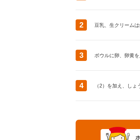
2
豆乳、生クリームは
3
ボウルに卵、卵黄を
4
（2）を加え、しょ