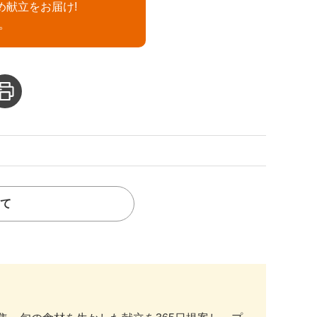
め献立をお届け!
。
て