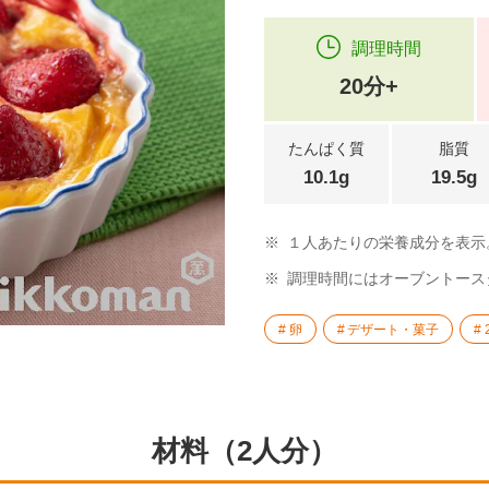
調理時間
20分+
たんぱく質
脂質
10.1g
19.5g
※
１人あたりの栄養成分を表示
※
調理時間にはオーブントース
卵
デザート・菓子
材料（2人分）