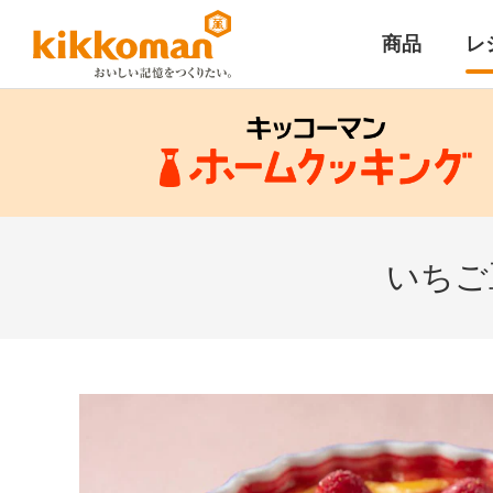
商品
レ
いちご