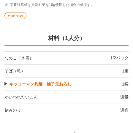
※
栄養計算値は貝割れ菜を10g使用した場合の値です。
10分以内
材料（1人分）
なめこ（水煮）
1/2パック
そば（乾）
1束
キッコーマン具麺 柚子鬼おろし
1袋
かいわれだいこん
適量
刻みのり
適宜