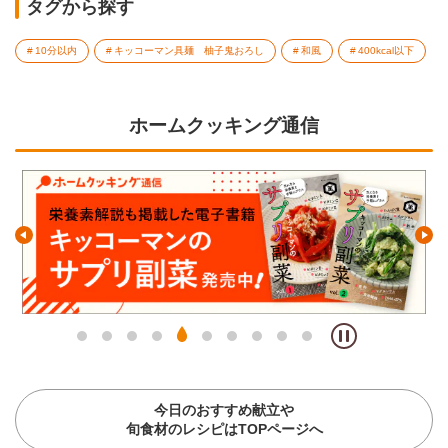
タグから探す
10分以内
キッコーマン具麺 柚子鬼おろし
和風
400kcal以下
ホームクッキング通信
今日のおすすめ献立や
旬食材のレシピはTOPページへ