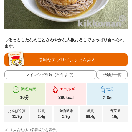
つるっとしたなめことさわやかな大根おろしでさっぱり食べられ
ます。
便利なアプリでレシピをみる
マイレシピ登録（20件まで）
登録済一覧
調理時間
エネルギー
塩分
10分
380kcal
2.6g
たんぱく質
脂質
食物繊維
糖質
野菜量
15.7g
2.4g
5.7g
68.4g
10g
※
１人あたりの栄養成分を表示。