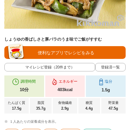
しょうゆの香ばしさと豚バラのうま味でご飯がすすむ
便利なアプリでレシピをみる
マイレシピ登録（20件まで）
登録済一覧
調理時間
エネルギー
塩分
10分
403kcal
1.5g
たんぱく質
脂質
食物繊維
糖質
野菜量
17.5g
35.7g
2.9g
4.4g
47.5g
※
１人あたりの栄養成分を表示。