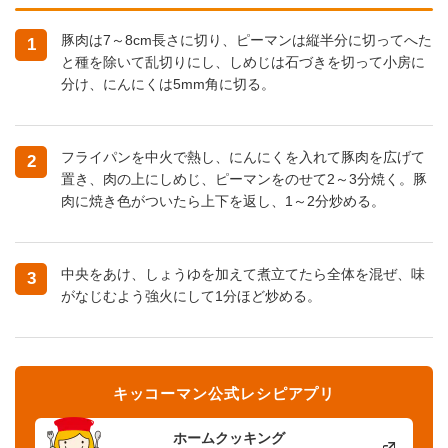
豚肉は7～8cm長さに切り、ピーマンは縦半分に切ってへた
1
と種を除いて乱切りにし、しめじは石づきを切って小房に
分け、にんにくは5mm角に切る。
フライパンを中火で熱し、にんにくを入れて豚肉を広げて
2
置き、肉の上にしめじ、ピーマンをのせて2～3分焼く。豚
肉に焼き色がついたら上下を返し、1～2分炒める。
中央をあけ、しょうゆを加えて煮立てたら全体を混ぜ、味
3
がなじむよう強火にして1分ほど炒める。
キッコーマン公式レシピアプリ
ホームクッキング